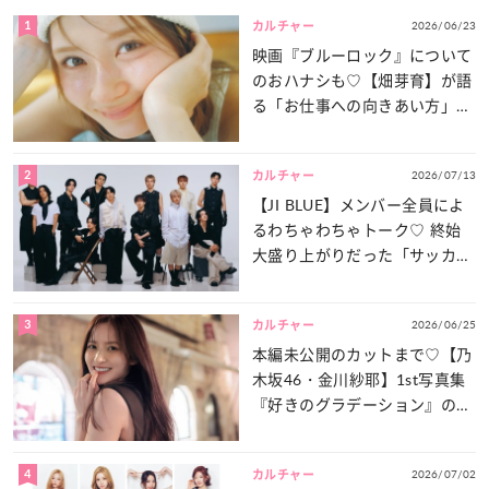
1
2026/06/23
カルチャー
映画『ブルーロック』について
のおハナシも♡【畑芽育】が語
る「お仕事への向きあい方」と
は？
2
2026/07/13
カルチャー
【JI BLUE】メンバー全員によ
るわちゃわちゃトーク♡ 終始
大盛り上がりだった「サッカー
談義」を一気見せ！
3
2026/06/25
カルチャー
本編未公開のカットまで♡【乃
木坂46・金川紗耶】1st写真集
『好きのグラデーション』の魅
力をたっぷりとお届け！
4
2026/07/02
カルチャー