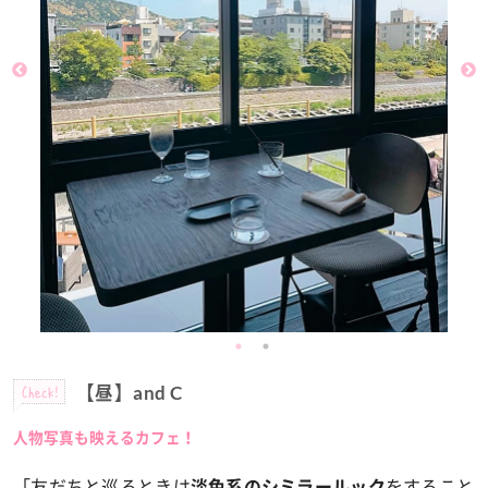
Check!
【昼】and C
人物写真も映えるカフェ！
「友だちと巡るときは
をすること
淡色系のシミラールック