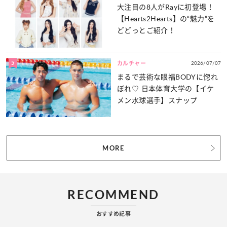
大注目の8人がRayに初登場！
【Hearts2Hearts】の“魅力”を
どどっとご紹介！
5
2026/07/07
カルチャー
まるで芸術な眼福BODYに惚れ
ぼれ♡ 日本体育大学の【イケ
メン水球選手】スナップ
MORE
RECOMMEND
おすすめ記事