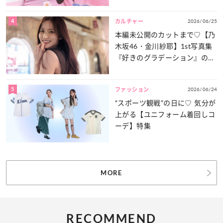
4
2026/06/25
カルチャー
本編未公開のカットまで♡【乃
木坂46・金川紗耶】1st写真集
『好きのグラデーション』の魅
力をたっぷりとお届け！
5
2026/06/24
ファッション
“スポーツ観戦”の日に♡ 気分が
上がる【ユニフォーム着回しコ
ーデ】特集
MORE
RECOMMEND