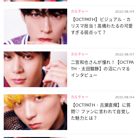
カルチャー
2022/08/09
【OCTPATH】ビジュアル・カ
リスマ担当！高橋わたるの可愛
すぎる弱点って？
カルチャー
2022/08/07
二宮和也さんが憧れ！【OCTPA
TH・太田駿静】の沼にハマる
インタビュー
カルチャー
2022/08/04
【OCTPATH・古瀬直輝】に質
問♡ ファンに言われて自覚し
た魅力とは？