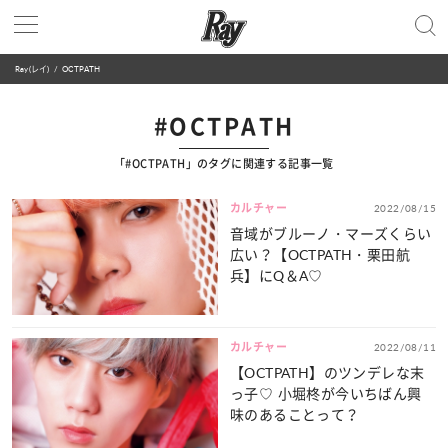
Ray(レイ)
OCTPATH
#OCTPATH
「#OCTPATH」のタグに関連する記事一覧
カルチャー
2022/08/15
音域がブルーノ・マーズくらい
広い？【OCTPATH・栗田航
兵】にQ＆A♡
カルチャー
2022/08/11
【OCTPATH】のツンデレな末
っ子♡ 小堀柊が今いちばん興
味のあることって？