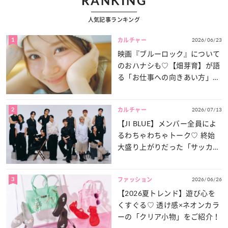
RANKING
人気記事ランキング
1
2026/06/23
カルチャー
映画『ブルーロック』について
のおハナシも♡【畑芽育】が語
る「お仕事への向きあい方」と
は？
2
2026/07/13
カルチャー
【JI BLUE】メンバー全員によ
るわちゃわちゃトーク♡ 終始
大盛り上がりだった「サッカー
談義」を一気見せ！
3
2026/06/26
ファッション
【2026夏トレンド】遊び心を
くすぐる♡ 透け感×ネオンカラ
ーの「クリア小物」をご紹介！