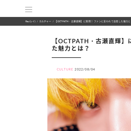
Ray(レイ)
カルチャー
【OCTPATH・古瀬直輝】に質問♡ ファンに言われて自覚した魅力
【OCTPATH・古瀬直輝
た魅力とは？
CULTURE
2022/08/04