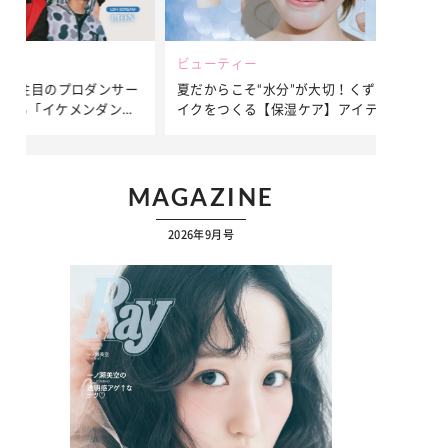
ビューティー
ファッション
ダンサー
夏だからこそ“水分”が大切！くずれないメ
簡単アレンジ
ダンサ
イクをつくる【保湿ケア】アイテム3選
ぷりの【そで
ク
MAGAZINE
2026年9月号