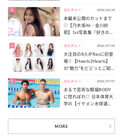
った「サッカー談義」を
3
2026/06/25
一気見せ！
カルチャー
本編未公開のカットまで
♡【乃木坂46・金川紗
耶】1st写真集『好きのグ
ラデーション』の魅力を
4
2026/07/02
たっぷりとお届け！
カルチャー
大注目の8人がRayに初登
場！【Hearts2Hearts】
の“魅力”をどどっとご紹
介！
5
2026/07/07
カルチャー
まるで芸術な眼福BODY
に惚れぼれ♡ 日本体育大
学の【イケメン水球選
手】スナップ
MORE