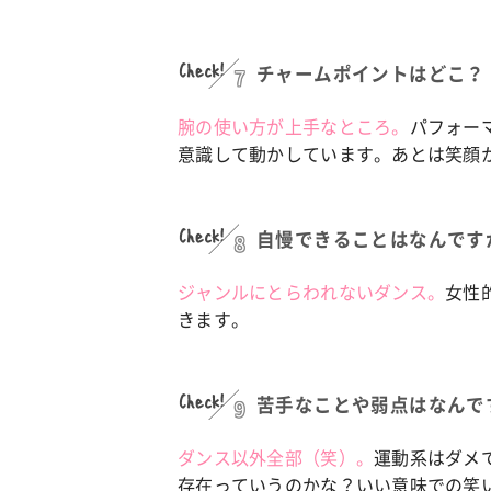
Check!
7
チャームポイントはどこ？
腕の使い方が上手なところ。
パフォー
意識して動かしています。あとは笑顔
Check!
8
自慢できることはなんです
ジャンルにとらわれないダンス。
女性的
きます。
Check!
9
苦手なことや弱点はなんで
ダンス以外全部（笑）。
運動系はダメ
存在っていうのかな？いい意味での笑