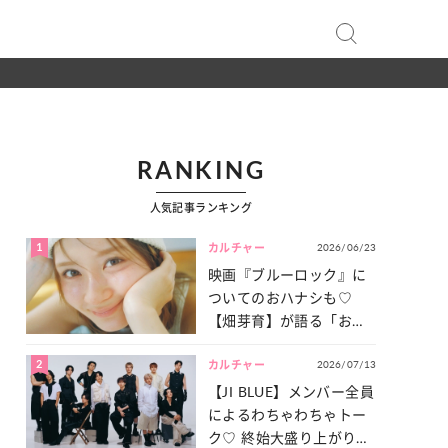
RANKING
人気記事ランキング
1
2026/06/23
カルチャー
映画『ブルーロック』に
ついてのおハナシも♡
【畑芽育】が語る「お仕
事への向きあい方」と
2
2026/07/13
は？
カルチャー
【JI BLUE】メンバー全員
によるわちゃわちゃトー
ク♡ 終始大盛り上がりだ