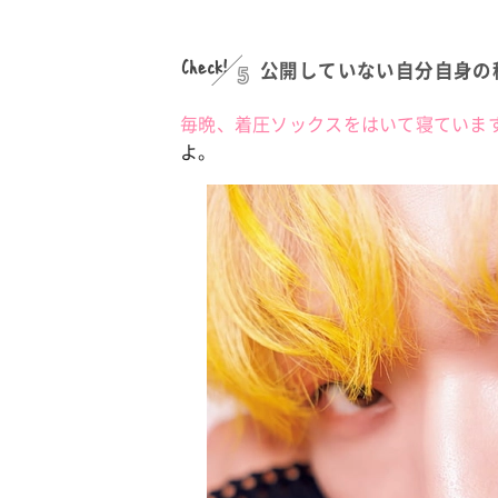
Check!
5
公開していない自分自身の
カルチャー
占い
こなれ感たっ
“憧れワンピ”を着るきっかけに♡ おしゃ
【12
】着こなしテ
れ女子が夢中な「ヌン活」の楽しみ方
8月2
毎晩、着圧ソックスをはいて寝ていま
よ。