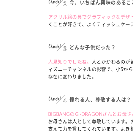
Check!
2
今、いちばん興味のあるこ
アクリル絵の具でグラフィックなデザ
くことが好きで、よくティッシュケー
Check!
3
どんな子供だった？
人見知りでしたね。
人とかかわるのが
ィズニーチャンネルの影響で、小5か
存在に変わりました。
Check!
4
憧れる人、尊敬する人は？
BIGBANGのＧ-DRAGONさんとお母
お母さんは人として尊敬しています。
支えて力を貸してくれています。よき