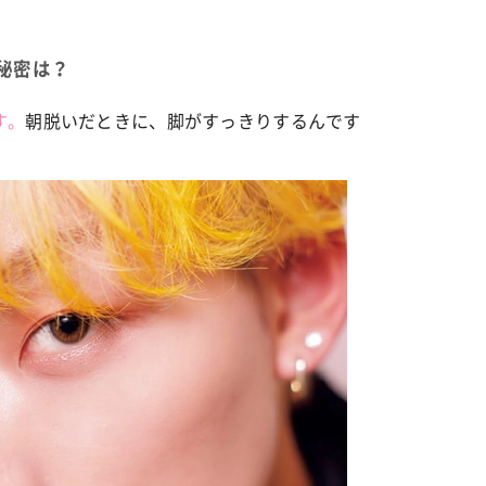
秘密は？
カルチャー
星座別】今月の恋愛運♡ 7月23日～
【Dリーグ】Ray世代注目のプロ
0日の運勢は？
集団♡ 各チームを彩る「イケメン
す。
朝脱いだときに、脚がすっきりするんです
ー」特集