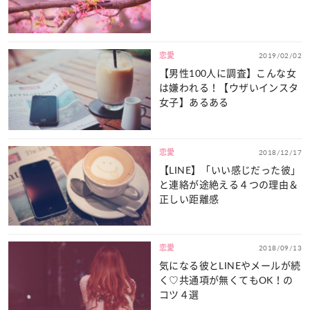
恋愛
2019/02/02
【男性100人に調査】こんな女
は嫌われる！【ウザいインスタ
女子】あるある
恋愛
2018/12/17
【LINE】「いい感じだった彼」
と連絡が途絶える４つの理由＆
正しい距離感
恋愛
2018/09/13
気になる彼とLINEやメールが続
く♡共通項が無くてもOK！の
コツ４選