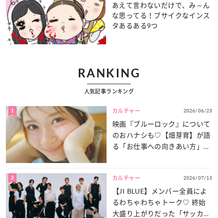
あえて言わないだけで、み～ん
な思ってる！ブサイクなインス
タあるある9つ
RANKING
人気記事ランキング
1
2026/06/23
カルチャー
映画『ブルーロック』について
のおハナシも♡【畑芽育】が語
る「お仕事への向きあい方」と
は？
2
2026/07/13
カルチャー
【JI BLUE】メンバー全員によ
るわちゃわちゃトーク♡ 終始
大盛り上がりだった「サッカー