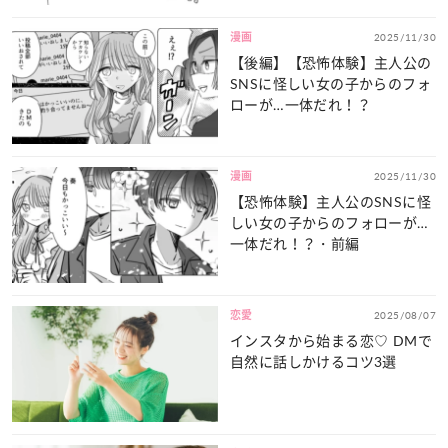
で！？・前編
漫画
2025/11/30
【後編】【恐怖体験】主人公の
SNSに怪しい女の子からのフォ
ローが…一体だれ！？
漫画
2025/11/30
【恐怖体験】主人公のSNSに怪
しい女の子からのフォローが…
一体だれ！？・前編
恋愛
2025/08/07
インスタから始まる恋♡ DMで
自然に話しかけるコツ3選