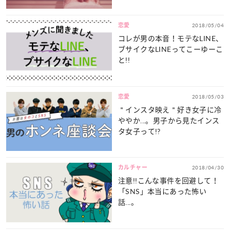
恋愛
2018/05/04
コレが男の本音！モテなLINE、
ブサイクなLINEってこーゆーこ
と!!
恋愛
2018/05/03
＂インスタ映え＂好き女子に冷
ややか...。男子から見たインス
タ女子って!?
カルチャー
2018/04/30
注意!!こんな事件を回避して！
「SNS」本当にあった怖い
話...。