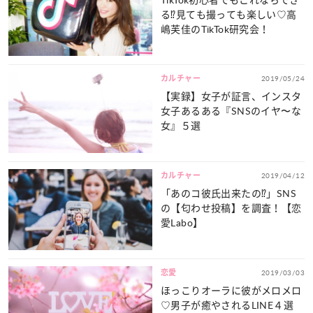
る⁉見ても撮っても楽しい♡高
嶋芙佳のTikTok研究会！
カルチャー
2019/05/24
【実録】女子が証言、インスタ
女子あるある『SNSのイヤ〜な
女』５選
カルチャー
2019/04/12
「あのコ彼氏出来たの⁉」SNS
の【匂わせ投稿】を調査！【恋
愛Labo】
恋愛
2019/03/03
ほっこりオーラに彼がメロメロ
♡男子が癒やされるLINE４選