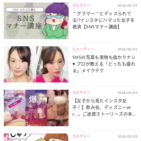
カルチャー
2018/04/29
＂グラマー＂とディスられて
る!?インスタにハマった女子を
救済【SNSマナー講座】
ビューティー
2018/04/01
SNSの写真も実物も抜かりナシ
♥ プロが教える「どっちも盛れ
る」メイクテク
カルチャー
2018/03/04
【女子から見たインスタ女
子！】飲み会、ディズニーet
c...。ご迷惑ストーリーズの本音
６つ
カルチャー
2018/03/02