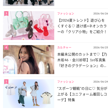
談義」を一気見せ！
3
2026/06/26
ファッション
【2026夏トレンド】遊び心を
くすぐる♡ 透け感×ネオンカラ
ーの「クリア小物」をご紹介！
4
2026/06/25
カルチャー
本編未公開のカットまで♡【乃
木坂46・金川紗耶】1st写真集
『好きのグラデーション』の魅
力をたっぷりとお届け！
5
2026/06/24
ファッション
“スポーツ観戦”の日に♡ 気分が
上がる【ユニフォーム着回しコ
ーデ】特集