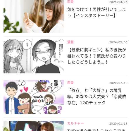
恋愛
2025/03/06
気をつけて！男性が引いてしま
う【インスタストーリー】
漫画
2024/09/05
【最後に胸キュン】私の彼氏が
狙われてる！？彼氏が心変わり
したらどうしよう…！
恋愛
2020/07/13
「依存」と「大好き」の境界
線。あなたは大丈夫？「恋愛依
存症」12のチェック
カルチャー
2020/01/19
TikTok初心者でもこれならでき