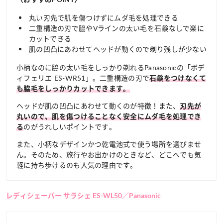
丸い刃先で肌を傷つけずにムダ毛を処理できる
二重構造の刃で脇やVラインの太い毛を石鹸なしで楽に
カットできる
肌の凹凸にあわせてヘッドが動くので剃り残しが少ない
小柄なのに脇の太い毛をしっかり剃れるPanasonicの「ボデ
ィフェリエ ES-WR51」。二重構造の刃で
石鹸をつけなくて
も脇毛をしっかりカットできます。
ヘッドが肌の凹凸にあわせて動くのが特徴！また、
刃先が
丸いので、肌を傷つけることなく安全にムダ毛を処理でき
のがうれしいポイントです。
る
また、小柄なデザインかつ乾電池式で使う場所を選びませ
ん。そのため、旅行やお出かけのときなど、どこへでも気
軽に持ち歩けるのも人気の理由です。
レディシェーバー サラシェ ES-WL50／Panasonic