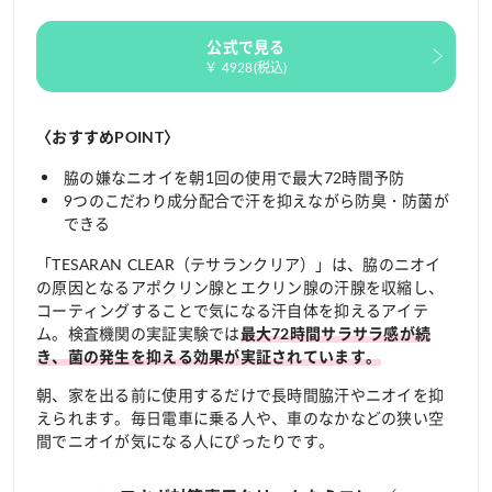
公式で見る
￥ 4928(税込)
〈おすすめPOINT〉
脇の嫌なニオイを朝1回の使用で最大72時間予防
9つのこだわり成分配合で汗を抑えながら防臭・防菌が
できる
「TESARAN CLEAR（テサランクリア）」は、脇のニオイ
の原因となるアポクリン腺とエクリン腺の汗腺を収縮し、
コーティングすることで気になる汗自体を抑えるアイテ
ム。検査機関の実証実験では
最大72時間サラサラ感が続
き、菌の発生を抑える効果が実証されています。
朝、家を出る前に使用するだけで長時間脇汗やニオイを抑
えられます。毎日電車に乗る人や、車のなかなどの狭い空
間でニオイが気になる人にぴったりです。