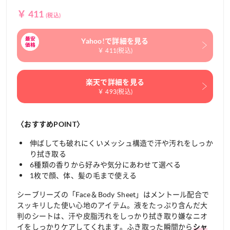
￥ 411
(税込)
Yahoo!で詳細を見る
￥ 411(税込)
楽天で詳細を見る
￥ 493(税込)
〈おすすめPOINT〉
伸ばしても破れにくいメッシュ構造で汗や汚れをしっか
り拭き取る
6種類の香りから好みや気分にあわせて選べる
1枚で顔、体、髪の毛まで使える
シーブリーズの「Face＆Body Sheet」はメントール配合で
スッキリした使い心地のアイテム。液をたっぷり含んだ大
判のシートは、汗や皮脂汚れをしっかり拭き取り嫌なニオ
イをしっかりケアしてくれます。ふき取った瞬間から
シャ