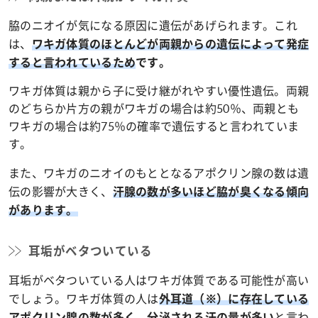
脇のニオイが気になる原因に遺伝があげられます。これ
は、
ワキガ体質のほとんどが両親からの遺伝によって発症
すると言われているため
です。
ワキガ体質は親から子に受け継がれやすい優性遺伝。両親
のどちらか片方の親がワキガの場合は約50％、両親とも
ワキガの場合は約75％の確率で遺伝すると言われていま
す。
また、ワキガのニオイのもととなるアポクリン腺の数は遺
伝の影響が大きく、
汗腺の数が多いほど脇が臭くなる傾向
があります。
耳垢がベタついている
耳垢がベタついている人はワキガ体質である可能性が高い
でしょう。ワキガ体質の人は
外耳道（※）に存在している
と言わ
アポクリン腺の数が多く、分泌される汗の量が多い