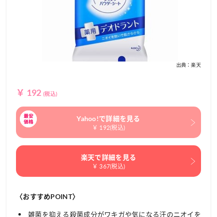
出典：楽天
￥ 192
(税込)
Yahoo!で詳細を見る
￥ 192(税込)
楽天で詳細を見る
￥ 367(税込)
〈おすすめPOINT〉
雑菌を抑える殺菌成分がワキガや気になる汗のニオイを