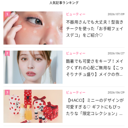
人気記事ランキング
1
2026/07/09
ビューティー
不器用さんでも大丈夫！型抜き
チークを使った「お手軽フェイ
スデコ」をご紹介♡
2
2026/06/27
ビューティー
酷暑でも可愛さをキープ！メイ
クくずれの心配ご無用な【こっ
そりナチュ盛り】メイクの作り
方
3
2026/06/29
ビューティー
【HACCI】ミニーのデザインが
可愛すぎる♡ ギフトにもぴっ
たりな「限定コレクション」が
登場！