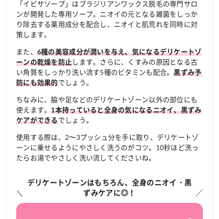
「イビサソープ」はブラジリアンワックス脱毛の専門サロ
ンが開発した専用ソープ。ニオイの元となる雑菌をしっか
り除去する薬用成分を配合し、ニオイと肌荒れを同時に対
策します。
また、
6種の美容成分が潤いを与え、気になるデリケートゾ
します。さらに、くすみの原因となる古
ーンの乾燥を防止
い角質をしっかり洗い流す5種のビタミンも配合。
黒ずみ予
でしょう。
防にも効果的
ちなみに、脇や足などのデリケートゾーン以外の部位にも
使えます。
1本持っていると全身の気になるニオイ、黒ずみ
でしょう。
ケアができる
使用する際は、2〜3プッシュ分を手に取り、デリケートゾ
ーンに乗せるようにやさしく洗うのがコツ。10秒ほど洗っ
たらお湯でやさしく洗い流してくださいね。
デリケートゾーンはもちろん、全身のニオイ・黒
ずみケアに◎！