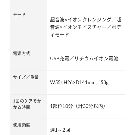
モード
超音波×イオンクレンジング／超
音波×イオンモイスチャー／ボデ
ィモード
電源方式
USB充電／リチウムイオン電池
サイズ／重量
W55×H26×D141mm／53g
1回のケアでか
1部位10分（計30分以内）
かる時間
使用頻度
週1～2回