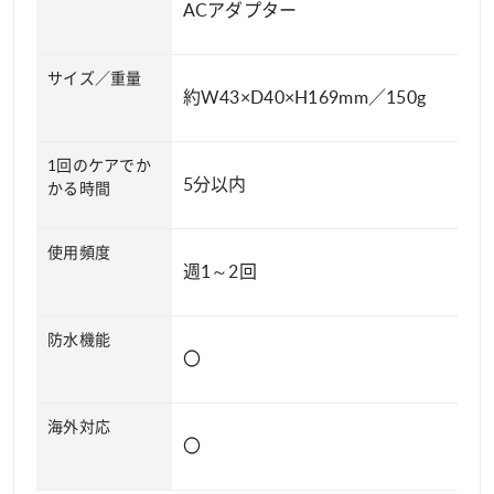
ACアダプター
サイズ／重量
約W43×D40×H169mm／150g
1回のケアでか
5分以内
かる時間
使用頻度
週1～2回
防水機能
〇
海外対応
〇