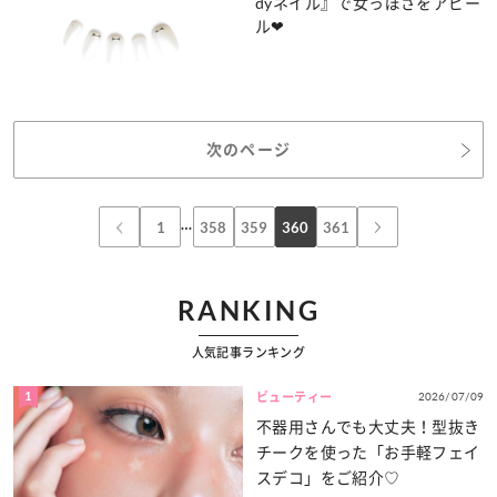
dyネイル』で女っぽさをアピー
ル❤
次のページ
…
1
358
359
360
361
RANKING
人気記事ランキング
1
2026/07/09
ビューティー
不器用さんでも大丈夫！型抜き
チークを使った「お手軽フェイ
スデコ」をご紹介♡