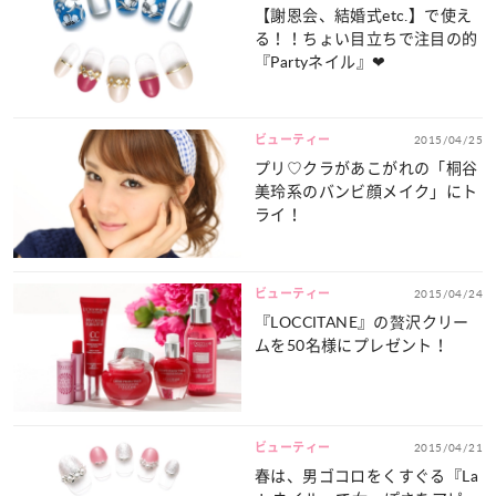
【謝恩会、結婚式etc.】で使え
る！！ちょい目立ちで注目の的
『Partyネイル』❤
ビューティー
2015/04/25
プリ♡クラがあこがれの「桐谷
美玲系のバンビ顔メイク」にト
ライ！
ビューティー
2015/04/24
『LOCCITANE』の贅沢クリー
ムを50名様にプレゼント！
ビューティー
2015/04/21
春は、男ゴコロをくすぐる『La