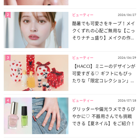
2
2026/06/27
ビューティー
酷暑でも可愛さをキープ！メイ
クくずれの心配ご無用な【こっ
そりナチュ盛り】メイクの作り
方
3
2026/06/29
ビューティー
【HACCI】ミニーのデザインが
可愛すぎる♡ ギフトにもぴっ
たりな「限定コレクション」が
登場！
4
2026/07/18
ビューティー
グリッターや偏光ラメできらび
やかに♡ 不器用さんでも挑戦
できる【夏ネイル】をご紹介！