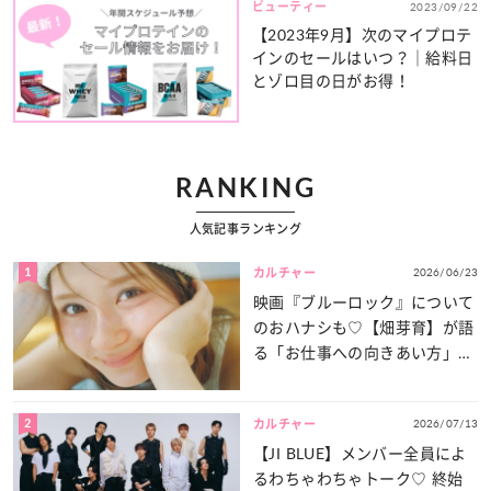
ビューティー
2023/09/22
【2023年9月】次のマイプロテ
インのセールはいつ？｜給料日
とゾロ目の日がお得！
RANKING
人気記事ランキング
1
2026/06/23
カルチャー
映画『ブルーロック』について
のおハナシも♡【畑芽育】が語
る「お仕事への向きあい方」と
は？
2
2026/07/13
カルチャー
【JI BLUE】メンバー全員によ
るわちゃわちゃトーク♡ 終始