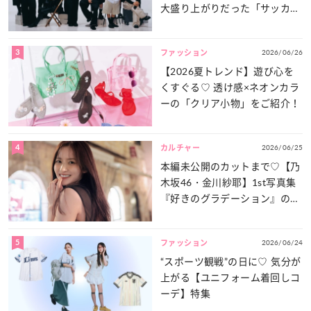
大盛り上がりだった「サッカー
談義」を一気見せ！
3
2026/06/26
ファッション
【2026夏トレンド】遊び心を
くすぐる♡ 透け感×ネオンカラ
ーの「クリア小物」をご紹介！
4
2026/06/25
カルチャー
本編未公開のカットまで♡【乃
木坂46・金川紗耶】1st写真集
『好きのグラデーション』の魅
力をたっぷりとお届け！
5
2026/06/24
ファッション
“スポーツ観戦”の日に♡ 気分が
上がる【ユニフォーム着回しコ
ーデ】特集