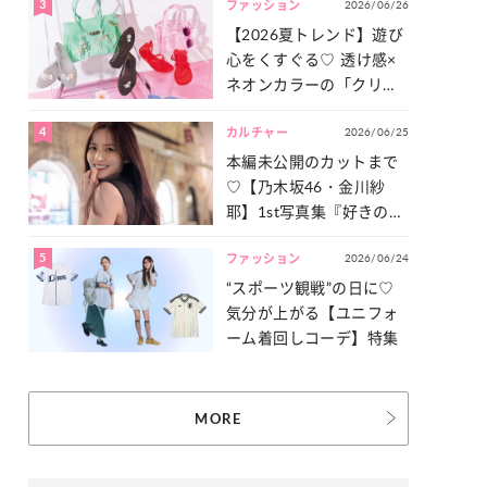
3
2026/06/26
一気見せ！
ファッション
【2026夏トレンド】遊び
心をくすぐる♡ 透け感×
ネオンカラーの「クリア
小物」をご紹介！
4
2026/06/25
カルチャー
本編未公開のカットまで
♡【乃木坂46・金川紗
耶】1st写真集『好きのグ
ラデーション』の魅力を
5
2026/06/24
たっぷりとお届け！
ファッション
“スポーツ観戦”の日に♡
気分が上がる【ユニフォ
ーム着回しコーデ】特集
MORE