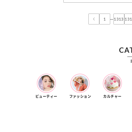
カルチャー
占い
こなれ感たっ
“憧れワンピ”を着るきっかけに♡ おしゃ
【12
】着こなしテ
れ女子が夢中な「ヌン活」の楽しみ方
8月2
…
1
1313
13
CA
ビューティー
ファッション
カルチャー