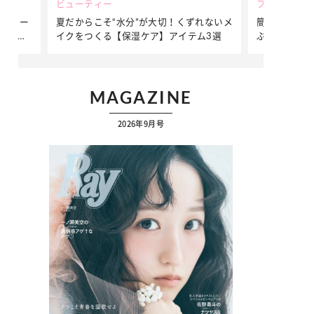
ビューティー
ファッション
ダンサー
夏だからこそ“水分”が大切！くずれないメ
簡単アレンジ
ダンサ
イクをつくる【保湿ケア】アイテム3選
ぷりの【そで
ク
MAGAZINE
2026年9月号