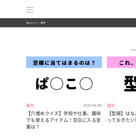
Ray(レイ)
雑学
雑学
2022/04/06
雑学
【穴埋めクイズ】学校や仕事、趣味
【型録】はな
でも使えるアイテム！空白に入る言
っておきたい
葉は？