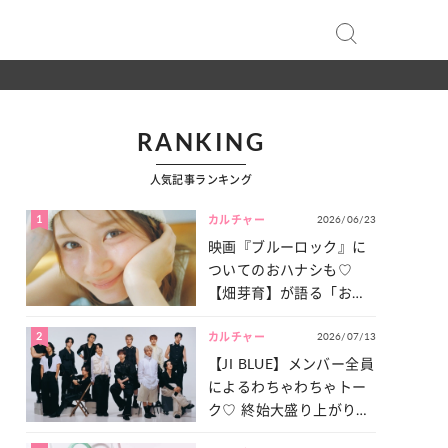
RANKING
人気記事ランキング
1
2026/06/23
カルチャー
映画『ブルーロック』に
ついてのおハナシも♡
【畑芽育】が語る「お仕
事への向きあい方」と
2
2026/07/13
は？
カルチャー
【JI BLUE】メンバー全員
によるわちゃわちゃトー
ク♡ 終始大盛り上がりだ
った「サッカー談義」を