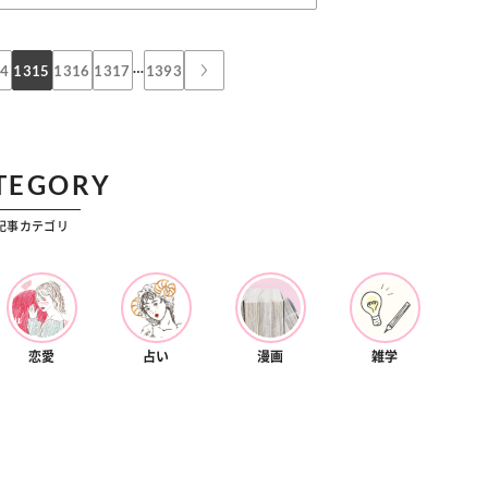
カルチャー
星座別】今月の恋愛運♡ 7月23日～
【Dリーグ】Ray世代注目のプロ
0日の運勢は？
集団♡ 各チームを彩る「イケメン
…
14
1315
1316
1317
1393
ー」特集
TEGORY
記事カテゴリ
恋愛
占い
漫画
雑学