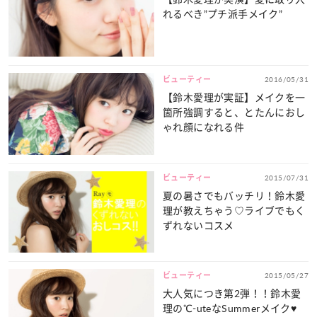
れるべき”プチ派手メイク”
ビューティー
2016/05/31
【鈴木愛理が実証】メイクを一
箇所強調すると、とたんにおし
ゃれ顔になれる件
ビューティー
2015/07/31
夏の暑さでもバッチリ！鈴木愛
理が教えちゃう♡ライブでもく
ずれないコスメ
ビューティー
2015/05/27
大人気につき第2弾！！鈴木愛
理の℃-uteなSummerメイク♥