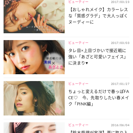
ビューティー
2017/03/23
【おしゃれメイク】カラーレス
な「質感グラデ」で大人っぽく
ヌーディーに
ビューティー
2017/03/03
タレ目×上目づかいで接近戦に
強い「あざと可愛いフェイス」
に決まり♥
ビューティー
2017/01/27
ちょっと変えるだけで春っぽFA
CE♡ 今、先取りしたい春メイ
ク「PINK編」
ビューティー
2016/06/04
【鈴木愛理が実演】夏に取り入