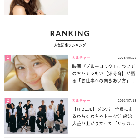
RANKING
人気記事ランキング
1
2026/06/23
カルチャー
映画『ブルーロック』について
のおハナシも♡【畑芽育】が語
る「お仕事への向きあい方」と
は？
2
2026/07/13
カルチャー
【JI BLUE】メンバー全員によ
るわちゃわちゃトーク♡ 終始
大盛り上がりだった「サッカー
談義」を一気見せ！