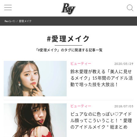
Ray(レイ)
愛理メイク
#愛理メイク
「#愛理メイク」のタグに関連する記事一覧
ビューティー
2020/05/29
鈴木愛理が教える「美人に見せ
るメイク」15年間のアイドル活
動で培った技を大放出！
ビューティー
2018/07/05
ピュアなのに色っぽい♡アイド
ル顔ってこういうこと！＂愛理
のアイドルメイク＂総まとめ