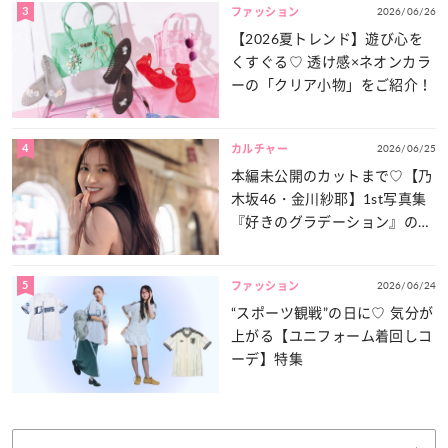
3
2026/06/26
ファッション
【2026夏トレンド】遊び心を
くすぐる♡ 透け感×ネオンカラ
ーの「クリア小物」をご紹介！
4
2026/06/25
カルチャー
本編未公開のカットまで♡【乃
木坂46・金川紗耶】1st写真集
『好きのグラデーション』の魅
力をたっぷりとお届け！
5
2026/06/24
ファッション
“スポーツ観戦”の日に♡ 気分が
上がる【ユニフォーム着回しコ
ーデ】特集