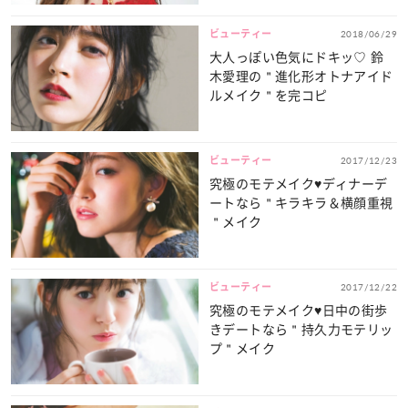
ビューティー
2018/06/29
大人っぽい色気にドキッ♡ 鈴
木愛理の＂進化形オトナアイド
ルメイク＂を完コピ
ビューティー
2017/12/23
究極のモテメイク♥ディナーデ
ートなら＂キラキラ＆横顔重視
＂メイク
ビューティー
2017/12/22
究極のモテメイク♥日中の街歩
きデートなら＂持久力モテリッ
プ＂メイク