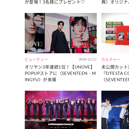
が登場！3名様にプレゼント♡
典〉オリジナ
ビューティー
2024/12/17
カルチャー
オリヤン3年連続1位！【UNOVE】
未公開カット
POPUPストアに〈SEVENTEEN・M
『D’FESTA C
INGYU〉が来場
〈SEVENTE
レゼント♡