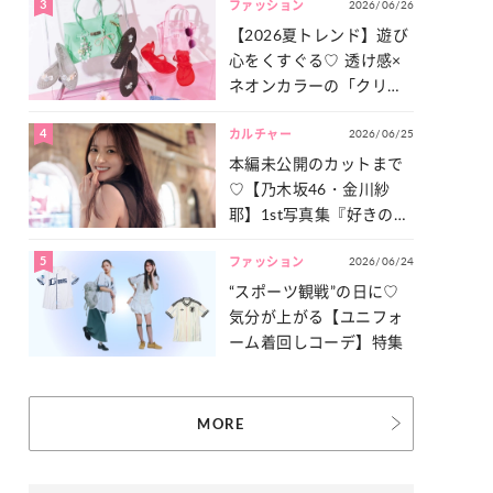
3
2026/06/26
一気見せ！
ファッション
【2026夏トレンド】遊び
心をくすぐる♡ 透け感×
ネオンカラーの「クリア
小物」をご紹介！
4
2026/06/25
カルチャー
本編未公開のカットまで
♡【乃木坂46・金川紗
耶】1st写真集『好きのグ
ラデーション』の魅力を
5
2026/06/24
たっぷりとお届け！
ファッション
“スポーツ観戦”の日に♡
気分が上がる【ユニフォ
ーム着回しコーデ】特集
MORE