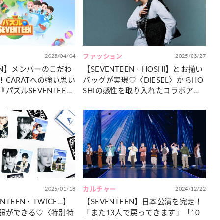
カルチャー
星座別】今月の恋愛運♡ 7月23日～
【Dリーグ】Ray世代注目のプロ
0日の運勢は？
集団♡ 各チームを彩る「イケメン
ー」特集
2025/04/04
ファッション
2025/03/27
EEN】メンバーのこだわ
【SEVENTEEN・HOSHI】とお揃い
！CARATへの強い思い
バッグが実現♡〈DIESEL〉からHO
パズルSEVENTEE
SHIの感性を取り入れたコラボアイ
テムが登場！
2025/01/18
カルチャー
2024/12/22
ENTEEN・TWICE…】
【SEVENTEEN】日本公演を完走！
弱ができる♡〈特別特
「また13人で戻ってきます」「10