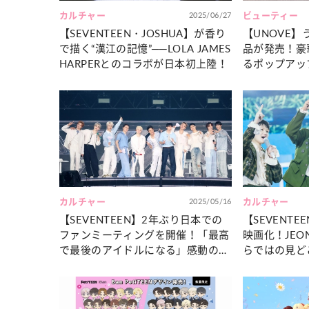
カルチャー
2025/06/27
ビューティー
【SEVENTEEN・JOSHUA】が香り
【UNOVE
で描く“漢江の記憶”──LOLA JAMES
品が発売！豪
HARPERとのコラボが日本初上陸！
るポップアッ
カルチャー
2025/05/16
カルチャー
【SEVENTEEN】2年ぶり日本での
【SEVENTEE
ファンミーティングを開催！「最高
映画化！JEO
で最後のアイドルになる」感動のコ
らではの見どこ
メントをCHECK