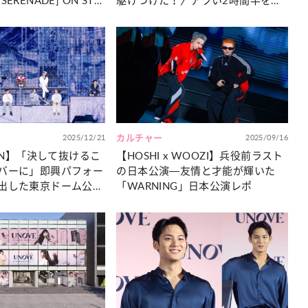
RENADE] ON STA
駆けつけた！〉アツい2時間半を徹
AN』をレポート
底レポート
2025/12/21
カルチャー
2025/09/16
EEN】「決して抜けるこ
【HOSHI x WOOZI】兵役前ラスト
バーに」即興パフォー
の日本公演―友情と才能が輝いた
出した東京ドーム公演
「WARNING」日本公演レポ