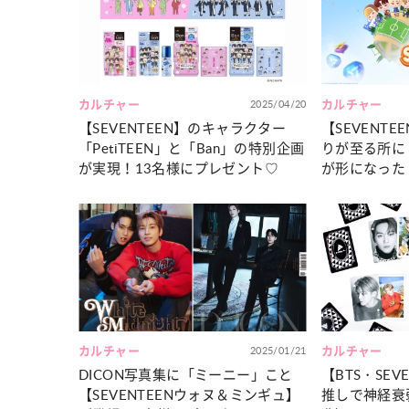
カルチャー
占い
こなれ感たっ
“憧れワンピ”を着るきっかけに♡ おしゃ
【12
】着こなしテ
れ女子が夢中な「ヌン活」の楽しみ方
8月2
カルチャー
2025/04/20
カルチャー
【SEVENTEEN】のキャラクター
【SEVENT
「PetiTEEN」と「Ban」の特別企画
りが至る所に
が実現！13名様にプレゼント♡
が形になった『
N』
カルチャー
2025/01/21
カルチャー
DICON写真集に「ミーニー」こと
【BTS・SEV
【SEVENTEENウォヌ＆ミンギュ】
推しで神経衰