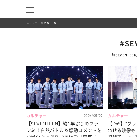
Ray(レイ)
SEVENTEEN
#SE
「#SEVENTE
カルチャー
2026/05/27
カルチャー
【SEVENTEEN】約1年ぶりのファ
【DxS】“グ
ンミ！白熱バトル＆感動コメントを
わせる映像も