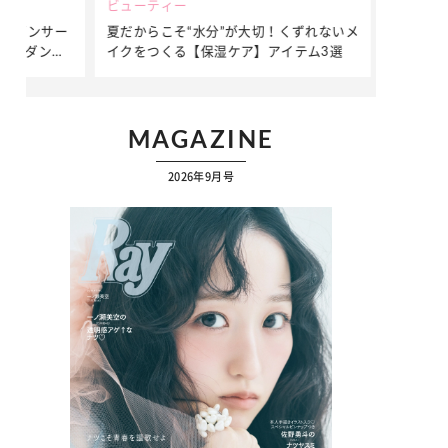
ビューティー
ファッション
ダンサー
夏だからこそ“水分”が大切！くずれないメ
簡単アレンジ
ダンサ
イクをつくる【保湿ケア】アイテム3選
ぷりの【そで
ク
MAGAZINE
2026年9月号