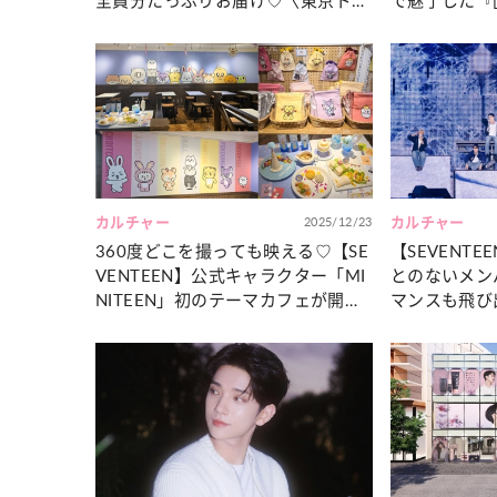
全員分たっぷりお届け♡〈東京ドー
で魅了した『[SE
ム初日〉
GE - JAP
カルチャー
2025/12/23
カルチャー
360度どこを撮っても映える♡【SE
【SEVENT
VENTEEN】公式キャラクター「MI
とのないメン
NITEEN」初のテーマカフェが開
マンスも飛び
催！
をレポート♡