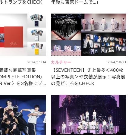
ルトランプをCHECK
年後も東京ドームで…」
2024/11/14
カルチャー
2024/10/21
満載な豪華写真集
【SEVENTEEN】史上最多＜400枚
OMPLETE EDITION』
以上の写真＞や衣装が展示！写真展
EN Ver.〉を3名様にプ
の見どころをCHECK