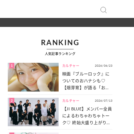
RANKING
人気記事ランキング
1
2026/06/23
カルチャー
映画『ブルーロック』に
ついてのおハナシも♡
【畑芽育】が語る「お仕
事への向きあい方」と
2
2026/07/13
は？
カルチャー
【JI BLUE】メンバー全員
によるわちゃわちゃトー
ク♡ 終始大盛り上がりだ
った「サッカー談義」を