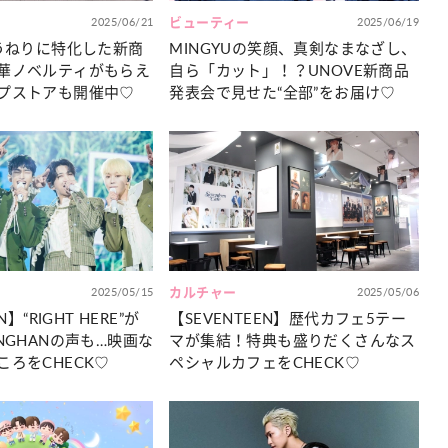
2025/06/21
ビューティー
2025/06/19
】うねりに特化した新商
MINGYUの笑顔、真剣なまなざし、
華ノベルティがもらえ
自ら「カット」！？UNOVE新商品
プストアも開催中♡
発表会で見せた“全部”をお届け♡
2025/05/15
カルチャー
2025/05/06
N】“RIGHT HERE”が
【SEVENTEEN】歴代カフェ5テー
NGHANの声も…映画な
マが集結！特典も盛りだくさんなス
ろをCHECK♡
ペシャルカフェをCHECK♡