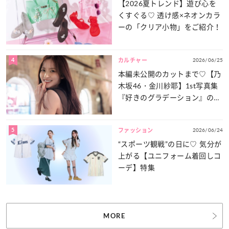
【2026夏トレンド】遊び心を
くすぐる♡ 透け感×ネオンカラ
ーの「クリア小物」をご紹介！
4
2026/06/25
カルチャー
本編未公開のカットまで♡【乃
木坂46・金川紗耶】1st写真集
『好きのグラデーション』の魅
力をたっぷりとお届け！
5
2026/06/24
ファッション
“スポーツ観戦”の日に♡ 気分が
上がる【ユニフォーム着回しコ
ーデ】特集
MORE