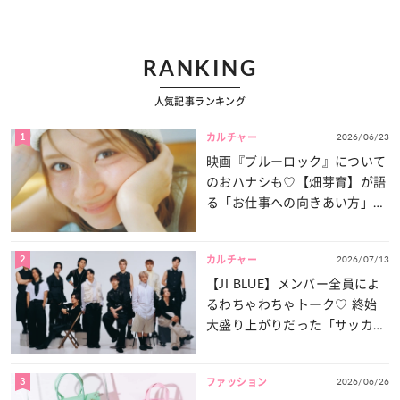
RANKING
人気記事ランキング
1
2026/06/23
カルチャー
映画『ブルーロック』について
のおハナシも♡【畑芽育】が語
る「お仕事への向きあい方」と
は？
2
2026/07/13
カルチャー
【JI BLUE】メンバー全員によ
るわちゃわちゃトーク♡ 終始
大盛り上がりだった「サッカー
談義」を一気見せ！
3
2026/06/26
ファッション