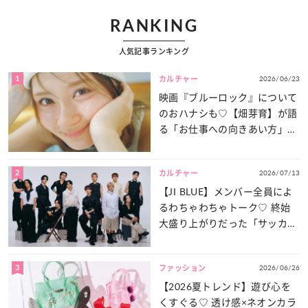
RANKING
人気記事ランキング
1
2026/06/23
カルチャー
映画『ブルーロック』について
のおハナシも♡【畑芽育】が語
る「お仕事への向きあい方」と
は？
2
2026/07/13
カルチャー
【JI BLUE】メンバー全員によ
るわちゃわちゃトーク♡ 終始
大盛り上がりだった「サッカー
談義」を一気見せ！
3
2026/06/26
ファッション
【2026夏トレンド】遊び心を
くすぐる♡ 透け感×ネオンカラ