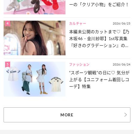
ーの「クリア小物」をご紹介！
4
2026/06/25
カルチャー
本編未公開のカットまで♡【乃
木坂46・金川紗耶】1st写真集
『好きのグラデーション』の魅
力をたっぷりとお届け！
5
2026/06/24
ファッション
“スポーツ観戦”の日に♡ 気分が
上がる【ユニフォーム着回しコ
ーデ】特集
MORE