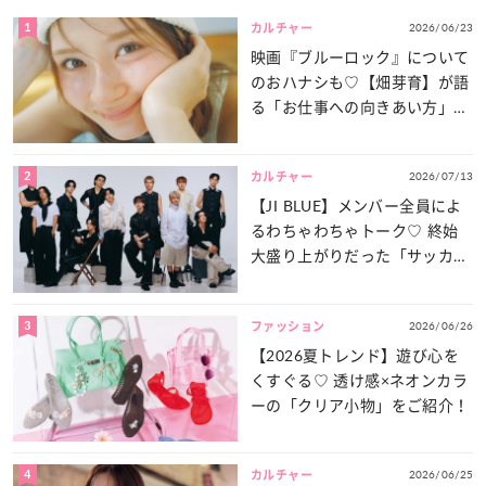
1
2026/06/23
カルチャー
映画『ブルーロック』について
のおハナシも♡【畑芽育】が語
る「お仕事への向きあい方」と
は？
2
2026/07/13
カルチャー
【JI BLUE】メンバー全員によ
るわちゃわちゃトーク♡ 終始
大盛り上がりだった「サッカー
談義」を一気見せ！
3
2026/06/26
ファッション
【2026夏トレンド】遊び心を
くすぐる♡ 透け感×ネオンカラ
ーの「クリア小物」をご紹介！
4
2026/06/25
カルチャー