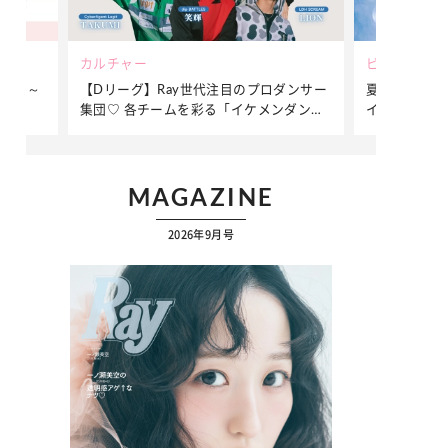
カルチャー
ビューティー
23日～
【Dリーグ】Ray世代注目のプロダンサー
夏だからこそ
集団♡ 各チームを彩る「イケメンダンサ
イクをつくる
ー」特集
MAGAZINE
2026年9月号