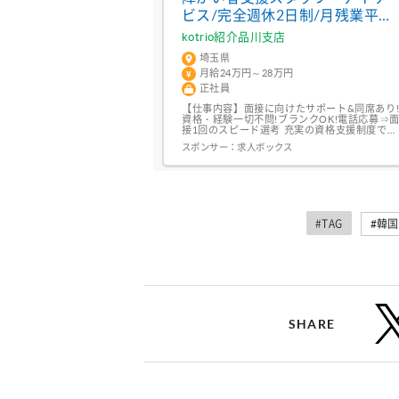
ビス/完全週休2日制/月残業平均
10h以下/中高年活躍中
kotrio紹介品川支店
埼玉県
月給24万円～28万円
正社員
【仕事内容】面接に向けたサポート&同席あり
資格・経験一切不問!ブランクOK!電話応募⇒
接1回のスピード選考 充実の資格支援制度でス
テップアップ 教材費、資格受験費など、資格
スポンサー：
求人ボックス
取得にかかった費用をキャッシュバックいたし
ます!「未経験からスキルアップしたい」とい
う方を応援する制度が整っています。╭ 専属
コーディネーターが手厚くサポート! 履歴書不
要・面接準備も1からお手伝...
#TAG
#韓
SHARE