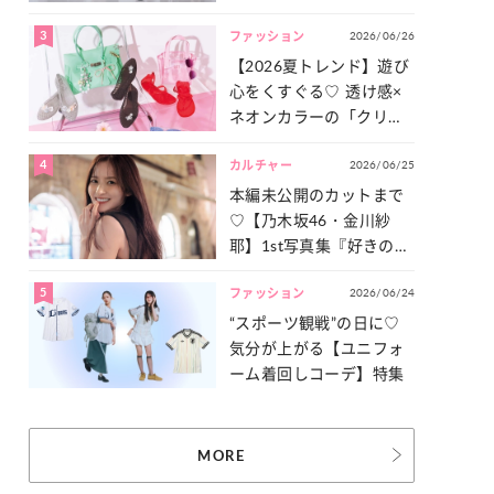
った「サッカー談義」を
3
2026/06/26
一気見せ！
ファッション
【2026夏トレンド】遊び
心をくすぐる♡ 透け感×
ネオンカラーの「クリア
小物」をご紹介！
4
2026/06/25
カルチャー
本編未公開のカットまで
♡【乃木坂46・金川紗
耶】1st写真集『好きのグ
ラデーション』の魅力を
5
2026/06/24
たっぷりとお届け！
ファッション
“スポーツ観戦”の日に♡
気分が上がる【ユニフォ
ーム着回しコーデ】特集
MORE