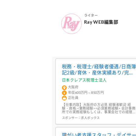
ライター
Ray WEB編集部
税務・税理士/経験者優遇/日商
記2級/育休・産休実績あり/完全
週休2日制/年間休日120日以上
日本クレアス税理士法人
大阪府
年収600万円～850万円
正社員
【仕事内容】大阪府の方必見 経験者歓迎 経
験・資格:<業務経験><必須業務経験> 会計事務
所での実務経験もしくは、事業会社での経理経
験(3年以上)<資格><必要資格> 税理士/税理士
スポンサー：
求人ボックス
目合格者(1科目以上)<求める人物像>・チーム
ワークを大切にできる方・スキルアップしたい
という成長意欲がある方<給与>年収600万円
~850万円<職種>税務・税理士<この求人の...
障がい者支援スタッフ・デイサ