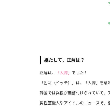
ファッション
カルチ
簡単アレンジで別人顔に♡ こなれ感たっ
“憧れ
ぷりの【そでロールアップ】着こなしテ
れ女子
ク
果たして、正解は？
正解は、
「入隊」
でした！
「입대（イッテ）」は、「入隊」を意
韓国では兵役が義務付けられていて、
男性芸能人やアイドルのニュースで、