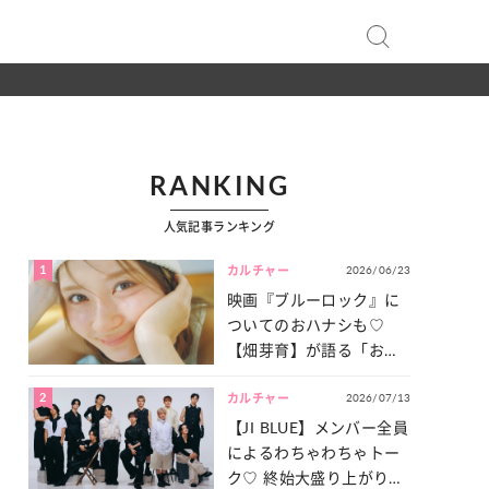
RANKING
人気記事ランキング
1
2026/06/23
カルチャー
映画『ブルーロック』に
ついてのおハナシも♡
【畑芽育】が語る「お仕
事への向きあい方」と
2
2026/07/13
は？
カルチャー
【JI BLUE】メンバー全員
によるわちゃわちゃトー
ク♡ 終始大盛り上がりだ