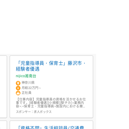
簿
「児童指導員・保育士」藤沢市・
経験者優遇
nijico湘南台
神奈川県
月給22万円～
正社員
【仕事内容】児童指導員の資格を活かせるお仕
事です。[経験者優遇][小規模][駅チカ]<業務内
容>:<保育士・児童指導員>施設内における療育
科
業務および付帯する業務・生活指導計画の作
スポンサー：
求人ボックス
成・保護者対応・送迎 (送迎に入る場合あり)等
<施設・求人詳細><施設名>: nijico湘南台<施設
形態>:小規模 児童発達支援<勤務地・所在地>:
神奈川県 藤沢市<園児定員>:10名<募...
ー
「資格不問」生活相談員/交通費