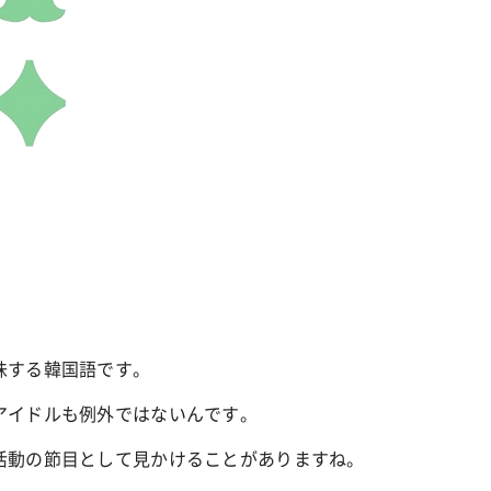
ャー
占い
ワンピ”を着るきっかけに♡ おしゃ
【12星座別】今月の恋愛運♡ 7月
が夢中な「ヌン活」の楽しみ方
8月20日の運勢は？
味する韓国語です。
アイドルも例外ではないんです。
活動の節目として見かけることがありますね。