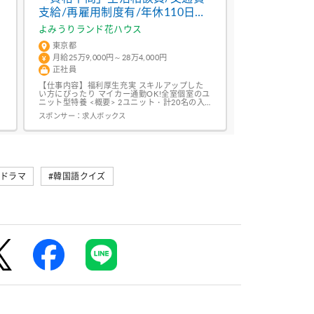
支給/再雇用制度有/年休110日以
上/特別養護老人ホーム/ヘルパー
よみうりランド花ハウス
東京都
月給25万9,000円～28万4,000円
正社員
!
【仕事内容】福利厚生充実 スキルアップした
面
い方にぴったり マイカー通勤OK!全室個室のユ
ニット型特養 <概要> 2ユニット・計20名の入
居者様の生活を、10～12名のスタッフで協力し
スポンサー：
求人ボックス
ながら支援していただきます。 残業は月平均5
時間程度とほとんどありません 定時で帰れる
のも嬉しいポイントですね! 定年は60歳までで
すが、再雇用制度があり最長70歳までお仕事を
続けていただける...
国ドラマ
#韓国語クイズ