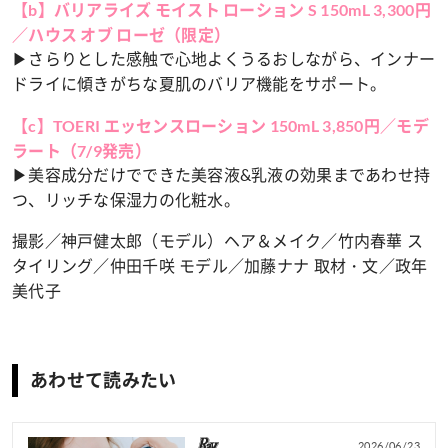
【b】バリアライズ モイスト ローション S 150mL 3,300円
／ハウス オブ ローゼ（限定）
▶さらりとした感触で心地よくうるおしながら、インナー
ドライに傾きがちな夏肌のバリア機能をサポート。
【c】TOERI エッセンスローション 150mL 3,850円／モデ
ラート（7/9発売）
▶美容成分だけでできた美容液&乳液の効果まであわせ持
つ、リッチな保湿力の化粧水。
撮影／神戸健太郎（モデル）ヘア＆メイク／竹内春華 ス
タイリング／仲田千咲 モデル／加藤ナナ 取材・文／政年
美代子
あわせて読みたい
2026/06/23