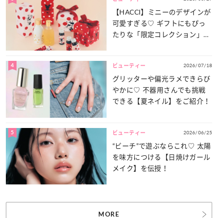
【HACCI】ミニーのデザインが
可愛すぎる♡ ギフトにもぴっ
たりな「限定コレクション」が
登場！
4
2026/07/18
ビューティー
グリッターや偏光ラメできらび
やかに♡ 不器用さんでも挑戦
できる【夏ネイル】をご紹介！
5
2026/06/25
ビューティー
“ビーチ”で遊ぶならこれ♡ 太陽
を味方につける【日焼けガール
メイク】を伝授！
MORE