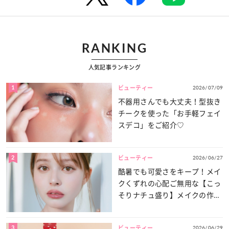
RANKING
人気記事ランキング
1
2026/07/09
ビューティー
不器用さんでも大丈夫！型抜き
チークを使った「お手軽フェイ
スデコ」をご紹介♡
2
2026/06/27
ビューティー
酷暑でも可愛さをキープ！メイ
クくずれの心配ご無用な【こっ
そりナチュ盛り】メイクの作り
方
3
2026/06/29
ビューティー