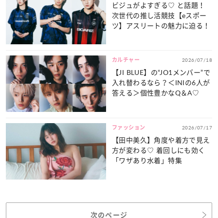
ビジュがよすぎる♡ と話題！
次世代の推し活競技【eスポー
ツ】アスリートの魅力に迫る！
カルチャー
2026/07/18
【JI BLUE】の“JO1メンバー”で
入れ替わるなら？＜INIの6人が
答える＞個性豊かなQ＆A♡
ファッション
2026/07/17
【田中美久】角度や着方で見え
方が変わる♡ 着回しにも効く
「ワザあり水着」特集
次のページ