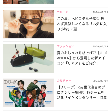
カルチャー
2026/07/19
この夏、ヘビロテな予感♡ 思
わず真似したくなる「お気に入
り小物」3選
ファッション
2026/07/19
夏のおしゃれを格上げ♡【JIL S
ANDER】から登場した新アイ
コン「リネア」をご紹介！
カルチャー
2026/07/19
【Dリーグ】Ray世代注目のプ
ロダンサー集団♡ 各チームを
彩る「イケメンダンサー」特集