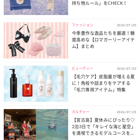
持ち物ルール」をCHECK！
ファッション
2026/07/20
今季豊作な逸品たちを厳選！糖
度高めな【ロマガーリーアイテ
ム】まとめ
ビューティー
2026/07/20
【毛穴ケア】皮脂量が増える夏
に！角栓や詰まりをケアする
「毛穴専用アイテム」特集
カルチャー
2026/07/20
【宮古島】夏休みにぴったり♡
2泊3日で「キレイな海と星空」
を満喫できるモデルコースをご
紹介！