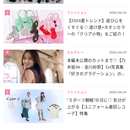
談義」を一気見せ！
3
2026/06/26
ファッション
【2026夏トレンド】遊び心を
くすぐる♡ 透け感×ネオンカラ
ーの「クリア小物」をご紹介！
4
2026/06/25
カルチャー
本編未公開のカットまで♡【乃
木坂46・金川紗耶】1st写真集
『好きのグラデーション』の魅
力をたっぷりとお届け！
5
2026/06/24
ファッション
“スポーツ観戦”の日に♡ 気分が
上がる【ユニフォーム着回しコ
ーデ】特集