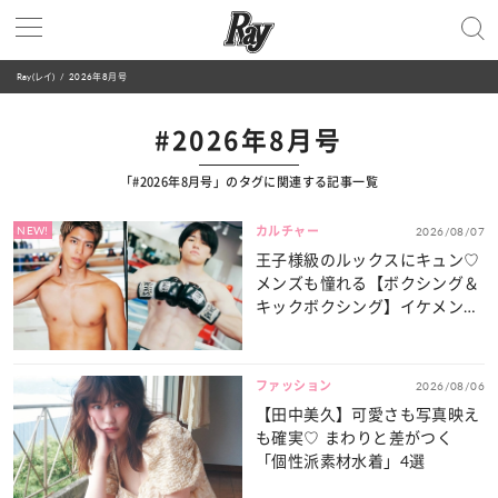
Ray(レイ)
2026年8月号
#2026年8月号
「#2026年8月号」のタグに関連する記事一覧
NEW!
カルチャー
2026/08/07
王子様級のルックスにキュン♡
メンズも憧れる【ボクシング＆
キックボクシング】イケメン選
手特集
ファッション
2026/08/06
【田中美久】可愛さも写真映え
も確実♡ まわりと差がつく
「個性派素材水着」4選