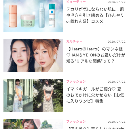
ビューティー
2026/07/22
テカリが気にならない肌に！肌
や毛穴を引き締める【ひんやり
or収れん系】コスメ
カルチャー
2026/07/22
【Hearts2Hearts】のマンネ組
♡ IAN＆YE-ONのお互いだけが
知る“リアルな関係”って？
ファッション
2026/07/21
イマドキガールがご紹介♡ 夏
のおでかけに欠かせない【お気
に入りワンピ】特集
ファッション
2026/07/21
【田中美久】夏らしいさわやか