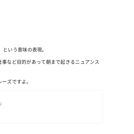
カルチャー
星座別】今月の恋愛運♡ 7月23日～
【Dリーグ】Ray世代注目のプロ
0日の運勢は？
集団♡ 各チームを彩る「イケメン
ー」特集
徹夜する」という意味の表現。
仕事など目的があって朝まで起きるニュアンス
レーズですよ。
y.」