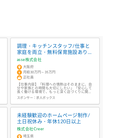
調理・キッチンスタッフ/仕事と
家庭を両立・無料保育施設あり/
月給300,000円〜・独立支援
asse株式会社
大阪府
月給30万円～35万円
正社員
【仕事内容】「料理への情熱はそのままに、自
ス
分や家族との時間も大切にしたい」「安心して
長く働ける環境で、もっと深く店づくりに関わ
容
りたい」 そんな貴方にぴったりのポジション
スポンサー：
求人ボックス
です。入社後は、配属先の店舗にて仕込みから
調理、盛り付けなどキッチン業務全般をお任せ
します。これまでの経験や得意分野に応じたポ
ジションから入り、営業を通してメニュー構成
や厨房内のオペレーションをつかんでいただき
未経験歓迎のホームページ制作/
ます。スピード...
市
土日祝休み・年休120日以上
株式会社Creer
埼玉県