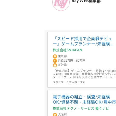
Ray WEB編集部
「スピード採用で企画職デビュ
ー」ゲームプランナー/未経験
OK/研修充実/キャリアアップ支
株式会社SNJAPAN
援/20~30代活躍中
東京都
月給32万円～50万円
正社員
【仕事内容】ゲームプランナー 月給 ¥270,000
～¥330,000 寮完備・寮費無料/新生活も安心
タート! ゲーム制作を支える企画サポート!未経
験OK 企画職に挑戦したい方歓迎です 仕事内
スポンサー：
求人ボックス
ゲーム企画のサポート業務です! 資料やデータ
を確認 内容を入力・整理 進捗をまとめて担当
者へ共有 シンプル作業で安心 研修制度充実 コ
ツコツ作業中心 【対象となる方】...
電子機器の組立・検査/未経験
OK/資格不問・未経験OK/豊中
株式会社テクノ・サービス 働くナビ
大阪府