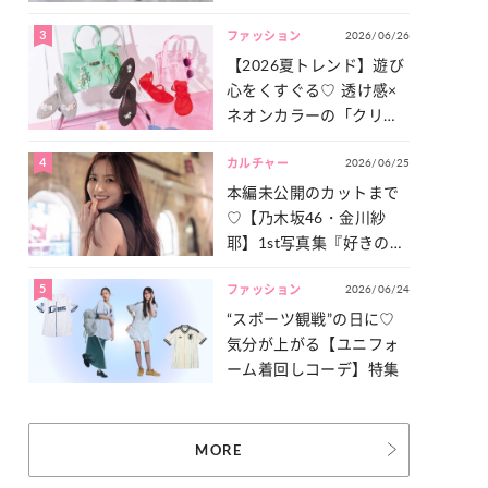
った「サッカー談義」を
3
2026/06/26
一気見せ！
ファッション
【2026夏トレンド】遊び
心をくすぐる♡ 透け感×
ネオンカラーの「クリア
小物」をご紹介！
4
2026/06/25
カルチャー
本編未公開のカットまで
♡【乃木坂46・金川紗
耶】1st写真集『好きのグ
ラデーション』の魅力を
5
2026/06/24
たっぷりとお届け！
ファッション
“スポーツ観戦”の日に♡
気分が上がる【ユニフォ
ーム着回しコーデ】特集
MORE