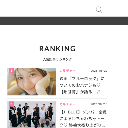
RANKING
人気記事ランキング
1
2026/06/23
カルチャー
映画『ブルーロック』に
ついてのおハナシも♡
【畑芽育】が語る「お仕
事への向きあい方」と
2
2026/07/13
は？
カルチャー
【JI BLUE】メンバー全員
によるわちゃわちゃトー
ク♡ 終始大盛り上がりだ