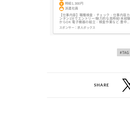
時給1,300円
派遣社員
【仕事内容】職種検査・チェック・仕事内容カ
ンタン1分でエントリー!魅力的な高時給!未経
からOK 電子機器の組立・検査作業など:豊中
電子機器の組立、調整、検査機での光と音の検
スポンサー：
求人ボックス
査、測定結果をPC(Excelフォーマット)に入力
する作業などをお願いします。(派遣)基本土日
祝休み!手先を使う細かい作業が好きな方にオ
ススメ。20代・30代の方々が活躍中の職場で
す。人気の日勤のみ。残業な...
#TAG
SHARE