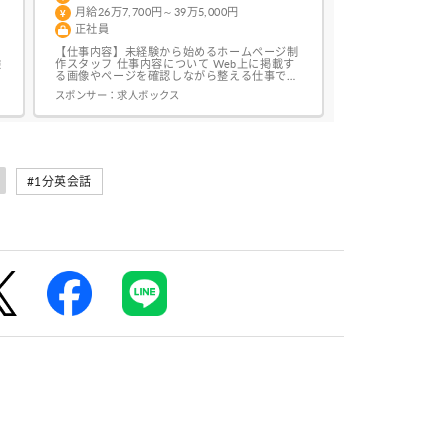
月給26万7,700円～39万5,000円
正社員
【仕事内容】未経験から始めるホームページ制
験
作スタッフ 仕事内容について Web上に掲載す
市
る画像やページを確認しながら整える仕事で
す。 主な担当業務 制作補助:ページ内の画像・
スポンサー：
求人ボックス
文章配置 調整作業:見出しやボタン周りのデザ
イン調整 仕上げ確認:公開前の表示崩れチェッ
ク データ整理:制作データをフォルダにコツコ
ツ記録 「Web制作を基礎から知り...
#1分英会話