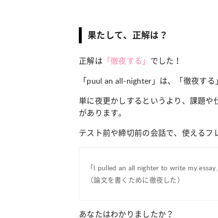
カルチャー
占い
果たして、正解は？
こなれ感たっ
“憧れワンピ”を着るきっかけに♡ おしゃ
【12
】着こなしテ
れ女子が夢中な「ヌン活」の楽しみ方
8月2
正解は
「徹夜する
」
でした！
「puul an all-nighter」は、「
単に夜更かしするというより、課題や
があります。
テスト前や締切前の会話で、使えるフ
「I pulled an all nighter to write my essa
（論文を書くために徹夜した）
あなたはわかりましたか？