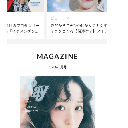
ビューティー
ファッション
ダンサー
夏だからこそ“水分”が大切！くずれないメ
簡単アレンジ
ダンサ
イクをつくる【保湿ケア】アイテム3選
ぷりの【そで
ク
MAGAZINE
2026年9月号