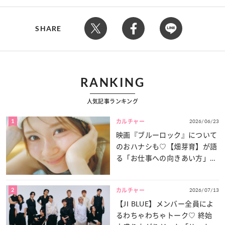
SHARE
RANKING
人気記事ランキング
1
2026/06/23
カルチャー
映画『ブルーロック』について
のおハナシも♡【畑芽育】が語
る「お仕事への向きあい方」と
は？
2
2026/07/13
カルチャー
【JI BLUE】メンバー全員によ
るわちゃわちゃトーク♡ 終始