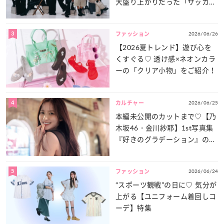
大盛り上がりだった「サッカー
談義」を一気見せ！
3
2026/06/26
ファッション
【2026夏トレンド】遊び心を
くすぐる♡ 透け感×ネオンカラ
ーの「クリア小物」をご紹介！
4
2026/06/25
カルチャー
本編未公開のカットまで♡【乃
木坂46・金川紗耶】1st写真集
『好きのグラデーション』の魅
力をたっぷりとお届け！
5
2026/06/24
ファッション
“スポーツ観戦”の日に♡ 気分が
上がる【ユニフォーム着回しコ
ーデ】特集