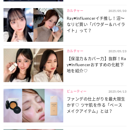
カルチャー
2025/05/30
Ray♥Influencerイチ推し！沼〜
なリピ買い「パウダー＆ハイラ
イト」って？
カルチャー
2025/05/23
【保湿力＆カバー力】抜群！Ra
y♥Influencerおすすめの化粧下
地を紹介♡
ビューティー
2025/04/13
ファンデの仕上がりを最大限生
かす♡ ツヤ肌を作る「ベース
メイクアイテム」とは？