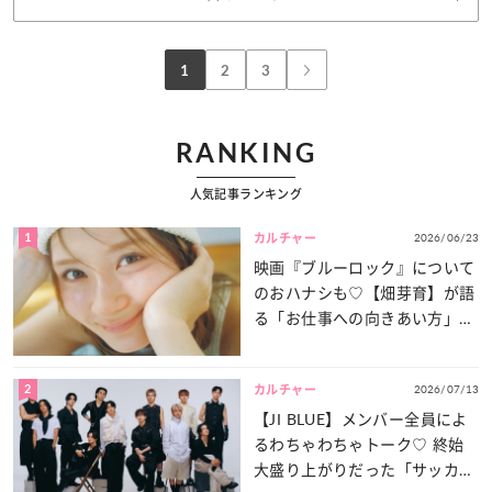
1
2
3
RANKING
人気記事ランキング
1
2026/06/23
カルチャー
映画『ブルーロック』について
のおハナシも♡【畑芽育】が語
る「お仕事への向きあい方」と
は？
2
2026/07/13
カルチャー
【JI BLUE】メンバー全員によ
るわちゃわちゃトーク♡ 終始
大盛り上がりだった「サッカー