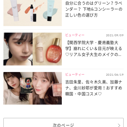
自分に合うのはグリーン？ラベ
ンダー？ 下地&コンシーラーの
正しい色の選び方
ビューティー
2021/09/09
【関西学院大学・慶應義塾大
学】崩れにくい＆目元が映える
♡リアル女子大生のメイクのポ
イントは？
ビューティー
2021/06/19
吉田朱里、佐々木久美、加藤ナ
ナ、金川紗耶が愛用！おすすめ
韓国・中国コスメ♡
次のページ