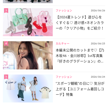
談義」を一気見せ！
3
2026/06/26
ファッション
【2026夏トレンド】遊び心を
くすぐる♡ 透け感×ネオンカラ
ーの「クリア小物」をご紹介！
4
2026/06/25
カルチャー
本編未公開のカットまで♡【乃
木坂46・金川紗耶】1st写真集
『好きのグラデーション』の魅
力をたっぷりとお届け！
5
2026/06/24
ファッション
“スポーツ観戦”の日に♡ 気分が
上がる【ユニフォーム着回しコ
ーデ】特集