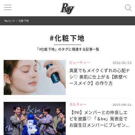
Ray(レイ)
化粧下地
#化粧下地
「#化粧下地」のタグに関連する記事一覧
ビューティー
2026/06/23
真夏でもメイクくずれの心配ナ
シ♡ 美肌に仕上がる【鉄壁ベ
ースメイク】の作り方
カルチャー
2025/08/21
【INI】メンバーとの仲良しエ
ピを披露♡ 「＆be」発表会で
お誕生日メンバーにプレゼント
されたものとは...？