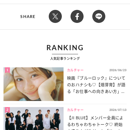
SHARE
RANKING
人気記事ランキング
1
2026/06/23
カルチャー
映画『ブルーロック』について
のおハナシも♡【畑芽育】が語
る「お仕事への向きあい方」と
は？
2
2026/07/13
カルチャー
【JI BLUE】メンバー全員によ
るわちゃわちゃトーク♡ 終始