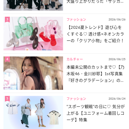
大盛り上がりだった「サッカー
談義」を一気見せ！
3
2026/06/26
ファッション
【2026夏トレンド】遊び心を
くすぐる♡ 透け感×ネオンカラ
ーの「クリア小物」をご紹介！
4
2026/06/25
カルチャー
本編未公開のカットまで♡【乃
木坂46・金川紗耶】1st写真集
『好きのグラデーション』の魅
力をたっぷりとお届け！
5
2026/06/24
ファッション
“スポーツ観戦”の日に♡ 気分が
上がる【ユニフォーム着回しコ
ーデ】特集