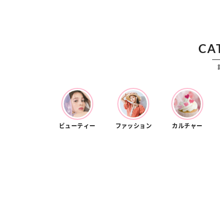
カルチャー
占い
こなれ感たっ
“憧れワンピ”を着るきっかけに♡ おしゃ
【12
】着こなしテ
れ女子が夢中な「ヌン活」の楽しみ方
8月2
CA
ビューティー
ファッション
カルチャー