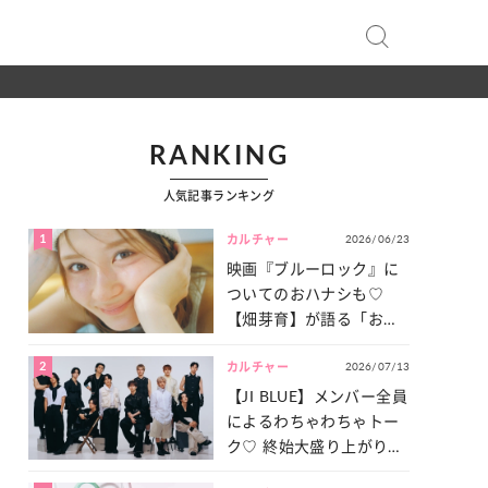
RANKING
人気記事ランキング
1
2026/06/23
カルチャー
映画『ブルーロック』に
ついてのおハナシも♡
【畑芽育】が語る「お仕
事への向きあい方」と
2
2026/07/13
は？
カルチャー
【JI BLUE】メンバー全員
によるわちゃわちゃトー
ク♡ 終始大盛り上がりだ
った「サッカー談義」を