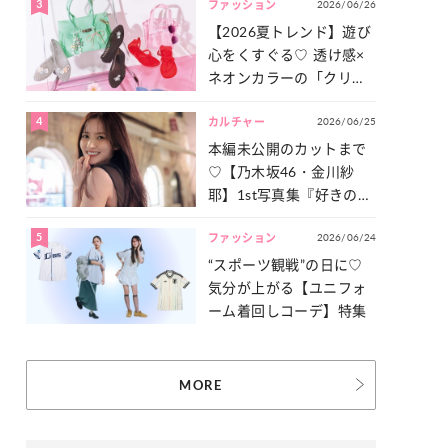
3
2026/06/26
一気見せ！
ファッション
【2026夏トレンド】遊び
心をくすぐる♡ 透け感×
ネオンカラーの「クリア
小物」をご紹介！
4
2026/06/25
カルチャー
本編未公開のカットまで
♡【乃木坂46・金川紗
耶】1st写真集『好きのグ
ラデーション』の魅力を
5
2026/06/24
たっぷりとお届け！
ファッション
“スポーツ観戦”の日に♡
気分が上がる【ユニフォ
ーム着回しコーデ】特集
MORE