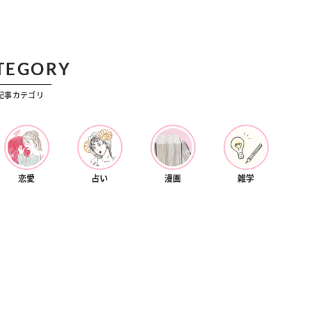
カルチャー
星座別】今月の恋愛運♡ 7月23日～
【Dリーグ】Ray世代注目のプロ
0日の運勢は？
集団♡ 各チームを彩る「イケメン
ー」特集
TEGORY
記事カテゴリ
恋愛
占い
漫画
雑学