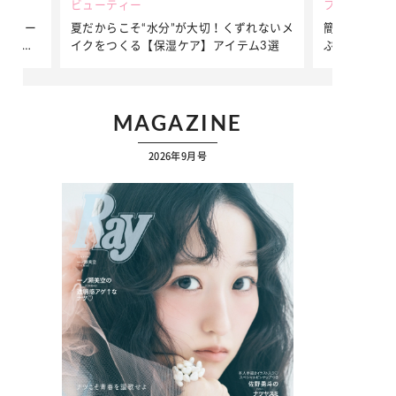
ビューティー
ファッション
ダンサー
夏だからこそ“水分”が大切！くずれないメ
簡単アレンジ
ダンサ
イクをつくる【保湿ケア】アイテム3選
ぷりの【そで
ク
MAGAZINE
2026年9月号