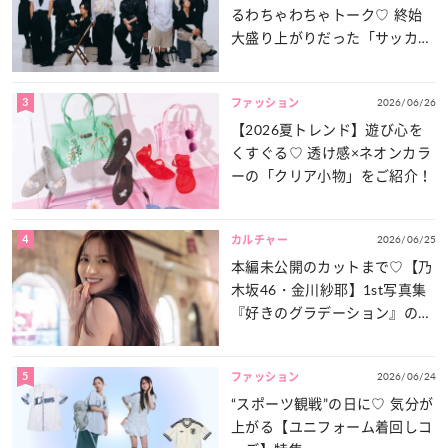
るわちゃわちゃトーク♡ 終始
大盛り上がりだった「サッカー
談義」を一気見せ！
3
2026/06/26
ファッション
【2026夏トレンド】遊び心を
くすぐる♡ 透け感×ネオンカラ
ーの「クリア小物」をご紹介！
4
2026/06/25
カルチャー
本編未公開のカットまで♡【乃
木坂46・金川紗耶】1st写真集
『好きのグラデーション』の魅
力をたっぷりとお届け！
5
2026/06/24
ファッション
“スポーツ観戦”の日に♡ 気分が
上がる【ユニフォーム着回しコ