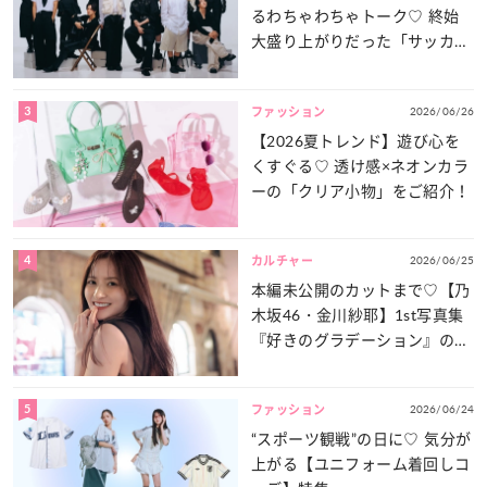
るわちゃわちゃトーク♡ 終始
大盛り上がりだった「サッカー
談義」を一気見せ！
3
2026/06/26
ファッション
【2026夏トレンド】遊び心を
くすぐる♡ 透け感×ネオンカラ
ーの「クリア小物」をご紹介！
4
2026/06/25
カルチャー
本編未公開のカットまで♡【乃
木坂46・金川紗耶】1st写真集
『好きのグラデーション』の魅
力をたっぷりとお届け！
5
2026/06/24
ファッション
“スポーツ観戦”の日に♡ 気分が
上がる【ユニフォーム着回しコ