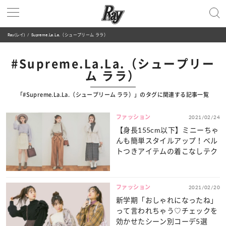
Ray(レイ)
Supreme.La.La.（シュープリーム ララ）
#Supreme.La.La.（シュープリー
ム ララ）
「#Supreme.La.La.（シュープリーム ララ）」のタグに関連する記事一覧
ファッション
2021/02/24
【身長155cm以下】ミニーちゃ
んも簡単スタイルアップ！ベル
トつきアイテムの着こなしテク
ファッション
2021/02/20
新学期「おしゃれになったね」
って言われちゃう♡チェックを
効かせたシーン別コーデ5選