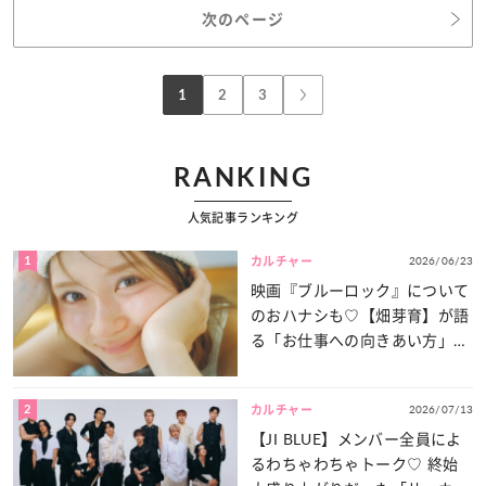
次のページ
1
2
3
RANKING
人気記事ランキング
1
2026/06/23
カルチャー
映画『ブルーロック』について
のおハナシも♡【畑芽育】が語
る「お仕事への向きあい方」と
は？
2
2026/07/13
カルチャー
【JI BLUE】メンバー全員によ
るわちゃわちゃトーク♡ 終始