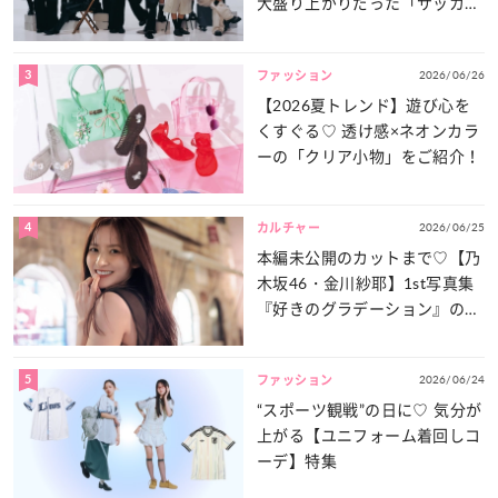
大盛り上がりだった「サッカー
談義」を一気見せ！
3
2026/06/26
ファッション
【2026夏トレンド】遊び心を
くすぐる♡ 透け感×ネオンカラ
ーの「クリア小物」をご紹介！
4
2026/06/25
カルチャー
本編未公開のカットまで♡【乃
木坂46・金川紗耶】1st写真集
『好きのグラデーション』の魅
力をたっぷりとお届け！
5
2026/06/24
ファッション
“スポーツ観戦”の日に♡ 気分が
上がる【ユニフォーム着回しコ
ーデ】特集