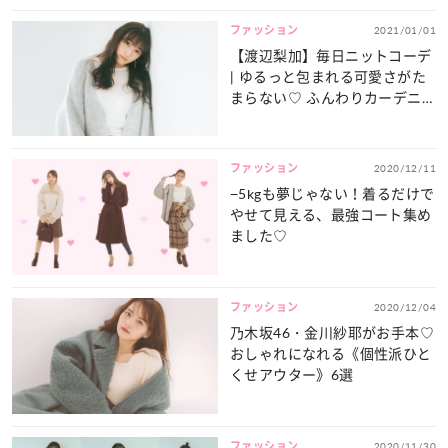
ファッション
2021/01/01
【渡辺梨加】毎日ニットコーデ
| ゆるっと包まれる可愛さがた
まらない♡ ふんわりカーデニ
ット
ファッション
2020/12/11
−5kgも夢じゃない！着るだけで
やせて見える、最強コート集め
ました♡
ファッション
2020/12/04
乃木坂46・金川紗耶がお手本♡
おしゃれになれる《個性派ひと
くせアウター》6選
ファッション
2020/11/30