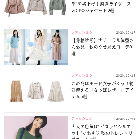
デ”を格上げ！厳選ライダース
＆CPOジャケット9選
ファッション
2020/10/29
【骨格診断】ナチュラル体型さ
ん必見！秋のやせ見えコーデ8
選
ファッション
2020/10/23
この冬はモード女子がくる！絶
対使える「女っぽレザー」アイ
テム5選
ファッション
2020/10/05
大人の色気は“ピタッとシルエ
ット”で出す♡ 秋のトレンドリ