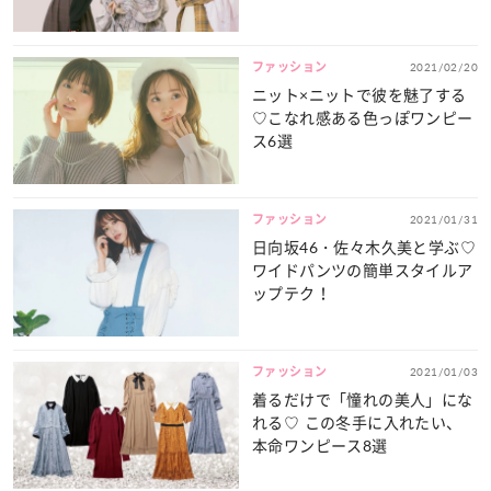
ファッション
2021/02/20
ニット×ニットで彼を魅了する
♡こなれ感ある色っぽワンピー
ス6選
ファッション
2021/01/31
日向坂46・佐々木久美と学ぶ♡
ワイドパンツの簡単スタイルア
ップテク！
ファッション
2021/01/03
着るだけで「憧れの美人」にな
れる♡ この冬手に入れたい、
本命ワンピース8選