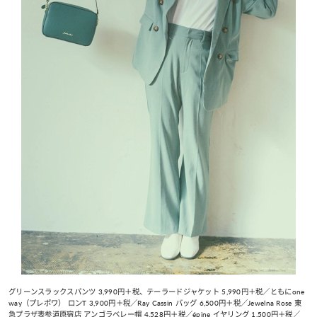
グリーンスラックスパンツ 3,990円＋税、テーラードジャケット 5,990円＋税／ともにone
way（プレポワ） ロンT 3,900円＋税／Ray Cassin バッグ 6,500円＋税／Jewelna Rose 東
急プラザ表参道原宿店 アンゴラベレー帽 4,528円＋税／épine イヤリング 1,500円＋税／