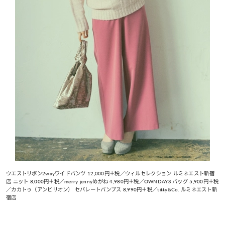
ウエストリボン2wayワイドパンツ 12,000円＋税／ウィルセレクション ルミネエスト新宿
店 ニット 8,000円＋税／merry jennyめがね 4,980円＋税／OWNDAYS バッグ 5,900円＋税
／カカトゥ（アンビリオン） セパレートパンプス 8,990円＋税／titty&Co. ルミネエスト新
宿店