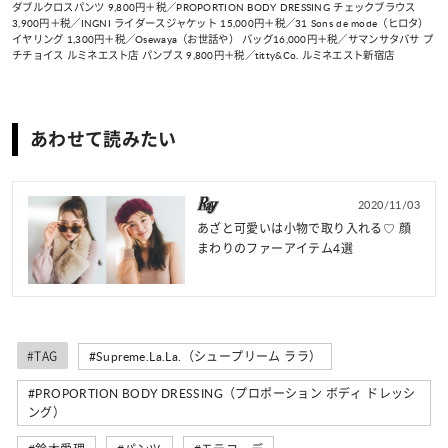
ダブルクロスパンツ 9,800円＋税／PROPORTION BODY DRESSING チェックブラウス
3,900円＋税／INGNI ライダースジャケット 15,000円＋税／31 Sons de mode（ヒロタ）
イヤリング 1,300円＋税／Osewaya（お世話や） バッグ16,000円＋税／サマンサタバサ プ
チチョイス ルミネエスト店 パンプス 9,800円＋税／titty&Co. ルミネエスト新宿店
あわせて読みたい
2020/11/03
あざと可愛いは小物で取り入れる♡ 顔
まわりのファーアイテム4選
#TAG
#Supreme.La.La.（シュープリーム ララ）
#PROPORTION BODY DRESSING（プロポーション ボディ ドレッシ
ング）