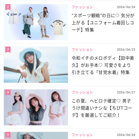
2
2026/06/24
ファッション
“スポーツ観戦”の日に♡ 気分が
上がる【ユニフォーム着回しコ
ーデ】特集
3
2026/06/25
ファッション
令和イチのメロボディ【田中美
久】がお手本♡ 可愛さをより
引き立てる「甘党水着」特集
4
2026/06/27
ファッション
この夏、ヘビロテ確定♡ 男子
うけ間違いナシな【ちびTコー
デ】を厳選してご紹介！
5
2026/06/26
ファッション