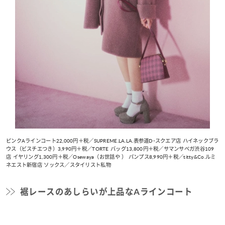
ピンクAラインコート22,000円＋税／SUPREME.LA.LA.表参道D-スクエア店 ハイネックブラ
ウス（ビスチエつき）3,990円＋税／TORTE バッグ13,800円＋税／サマンサベガ渋谷109
店 イヤリング1,300円＋税／Osewaya（お世話や ） パンプス8,990円＋税／titty&Co.ルミ
ネエスト新宿店 ソックス／スタイリスト私物
裾レースのあしらいが上品なAラインコート