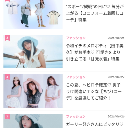
“スポーツ観戦”の日に♡ 気分が
上がる【ユニフォーム着回しコ
ーデ】特集
3
2026/06/25
ファッション
令和イチのメロボディ【田中美
久】がお手本♡ 可愛さをより
引き立てる「甘党水着」特集
4
2026/06/27
ファッション
この夏、ヘビロテ確定♡ 男子
うけ間違いナシな【ちびTコー
デ】を厳選してご紹介！
5
2026/06/26
ファッション
ガーリー好きさんにピッタリ♡