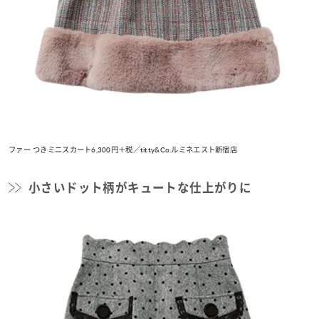
ファー つきミニスカート6,300円＋税／titty&Co.ルミネエスト新宿店
小さいドット柄がキュートな仕上がりに