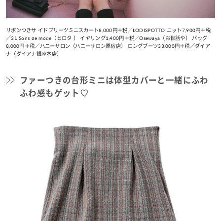
リボンつきサ イドプリーツミニスカート8,000円＋税／LODISPOTTO ニット7,900円＋税
／31 Sons de mode（ヒロタ ） イヤリング1,400円＋税／Osewaya（お世話や） バッグ
8,000円＋税／ハニーサロン（ハニーサロン原宿店） ロングブーツ33,000円＋税／ダイア
ナ（ダイアナ銀座本店）
ファーつきの台形ミニは体型カバーと一緒にふわ
ふわ感もゲット♡