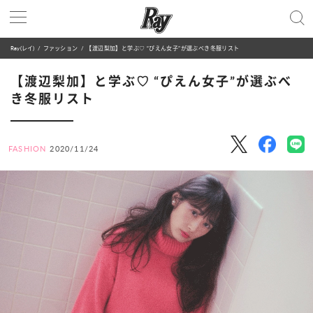
Ray(レイ)
ファッション
【渡辺梨加】と学ぶ♡ “ぴえん女子”が選ぶべき冬服リスト
【渡辺梨加】と学ぶ♡ “ぴえん女子”が選ぶべ
き冬服リスト
FASHION
2020/11/24