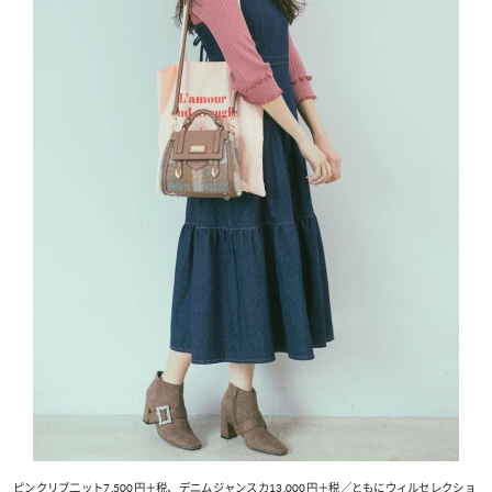
ピンクリブ二ット7,500円＋税、デニムジャンスカ13,000円＋税／ともにウィルセレクショ