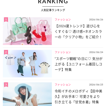
RANKING
人気記事ランキング
1
2026/06/26
ファッション
【2026夏トレンド】遊び心を
くすぐる♡ 透け感×ネオンカラ
ーの「クリア小物」をご紹介！
2
2026/06/24
ファッション
“スポーツ観戦”の日に♡ 気分が
上がる【ユニフォーム着回しコ
ーデ】特集
3
2026/06/25
ファッション
令和イチのメロボディ【田中美
久】がお手本♡ 可愛さをより
引き立てる「甘党水着」特集