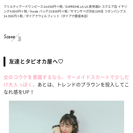
フリルティアードワンピース16,000円＋税／SUPREME.LA.LA.表参道D-スクエア店 イヤリ
ング4,000円＋税／Noela バッグ15,800円＋税／サマンサベガ渋谷109店 リボンパンプス
14,500円＋税／ダイアナウェルフィット（ダイアナ銀座本店）
Scene
3
友達とタピオカ屋へ♡
女のコウケを意識するなら、マーメイドスカートで少しだ
け大人っぽく。
あとは、トレンドのブラウンを投入してこ
なれ感をUP！