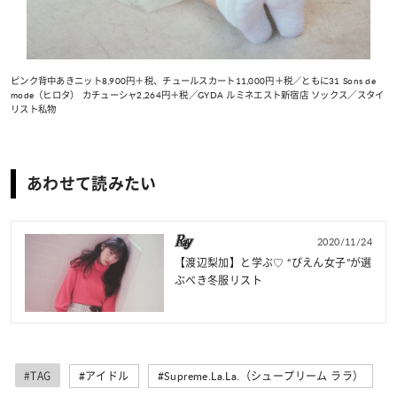
ピンク背中あきニット8,900円＋税、チュールスカート11,000円＋税／ともに31 Sons de
mode（ヒロタ） カチューシャ2,264円＋税／GYDA ルミネエスト新宿店 ソックス／スタイ
リスト私物
あわせて読みたい
2020/11/24
【渡辺梨加】と学ぶ♡ “ぴえん女子”が選
ぶべき冬服リスト
#TAG
#アイドル
#Supreme.La.La.（シュープリーム ララ）