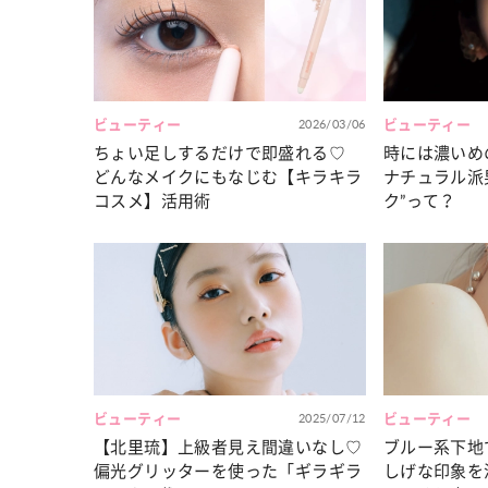
カルチャー
占い
こなれ感たっ
“憧れワンピ”を着るきっかけに♡ おしゃ
【12
】着こなしテ
れ女子が夢中な「ヌン活」の楽しみ方
8月2
ビューティー
2026/03/06
ビューティー
ちょい足しするだけで即盛れる♡
時には濃いめ
どんなメイクにもなじむ【キラキラ
ナチュラル派
コスメ】活用術
ク”って？
ビューティー
2025/07/12
ビューティー
【北里琉】上級者見え間違いなし♡
ブルー系下地
偏光グリッターを使った「ギラギラ
しげな印象を