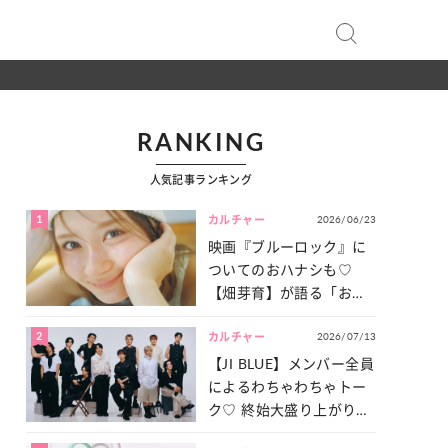
RANKING
人気記事ランキング
1
2026/06/23
カルチャー
映画『ブルーロック』に
ついてのおハナシも♡
【畑芽育】が語る「お仕
事への向きあい方」と
2
2026/07/13
は？
カルチャー
【JI BLUE】メンバー全員
によるわちゃわちゃトー
ク♡ 終始大盛り上がりだ
った「サッカー談義」を