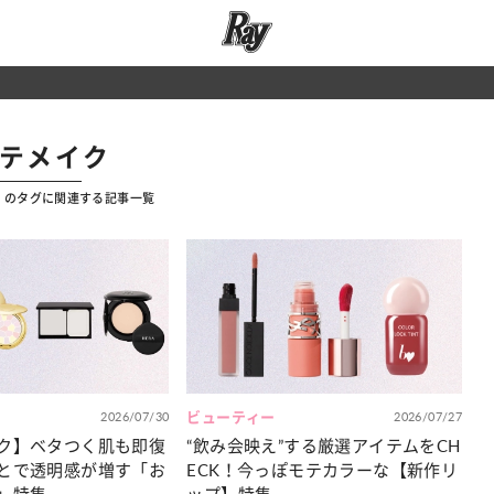
モテメイク
」のタグに関連する記事一覧
2026/07/30
ビューティー
2026/07/27
ク】ベタつく肌も即復
“飲み会映え”する厳選アイテムをCH
とで透明感が増す「お
ECK！今っぽモテカラーな【新作リ