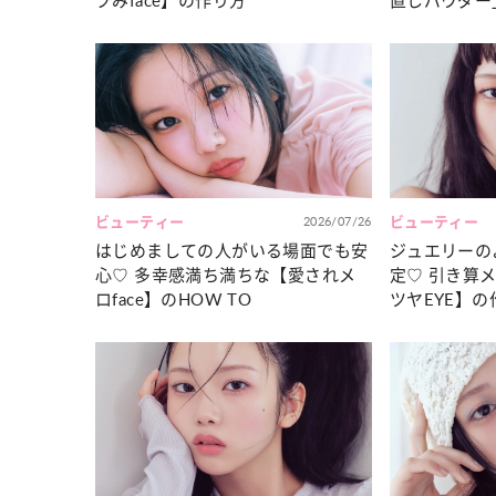
ブみface】の作り方
直しパウダー
ビューティー
2026/07/26
ビューティー
はじめましての人がいる場面でも安
ジュエリーの
心♡ 多幸感満ち満ちな【愛されメ
定♡ 引き算
ロface】のHOW TO
ツヤEYE】の