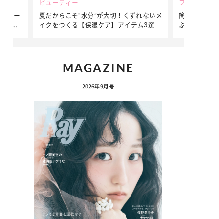
ビューティー
ファッション
ダンサー
夏だからこそ“水分”が大切！くずれないメ
簡単アレンジ
ダンサ
イクをつくる【保湿ケア】アイテム3選
ぷりの【そで
ク
MAGAZINE
2026年9月号