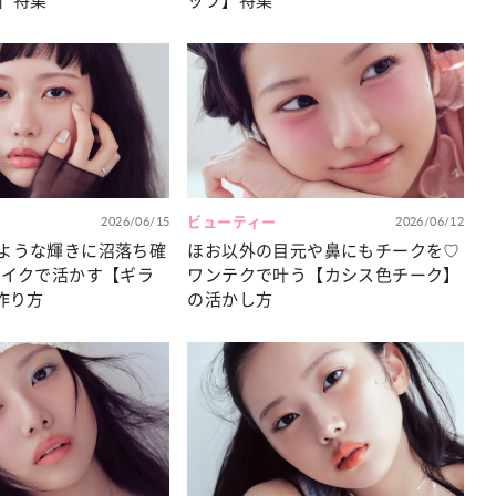
」特集
ップ】特集
2026/06/15
ビューティー
2026/06/12
ような輝きに沼落ち確
ほお以外の目元や鼻にもチークを♡
メイクで活かす【ギラ
ワンテクで叶う【カシス色チーク】
作り方
の活かし方