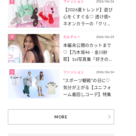
3
2026/06/26
一気見せ！
ファッション
【2026夏トレンド】遊び
心をくすぐる♡ 透け感×
ネオンカラーの「クリア
小物」をご紹介！
4
2026/06/25
カルチャー
本編未公開のカットまで
♡【乃木坂46・金川紗
耶】1st写真集『好きのグ
ラデーション』の魅力を
5
2026/06/24
たっぷりとお届け！
ファッション
“スポーツ観戦”の日に♡
気分が上がる【ユニフォ
ーム着回しコーデ】特集
MORE