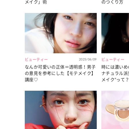
メイク」術
のつくり方
ビューティー
2025/06/09
ビューティー
なんか可愛いの正体＝透明感！男子
時には濃いめ
の意見を参考にした【モテメイク】
ナチュラル派
講座♡
メイク”って