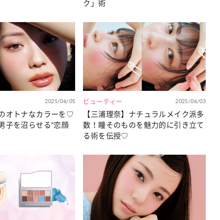
ク」術
2025/06/05
ビューティー
2025/06/03
のオトナなカラーを♡
【三浦理奈】ナチュラルメイク派多
男子を沼らせる“恋顔
数！瞳そのものを魅力的に引き立て
？
る術を伝授♡