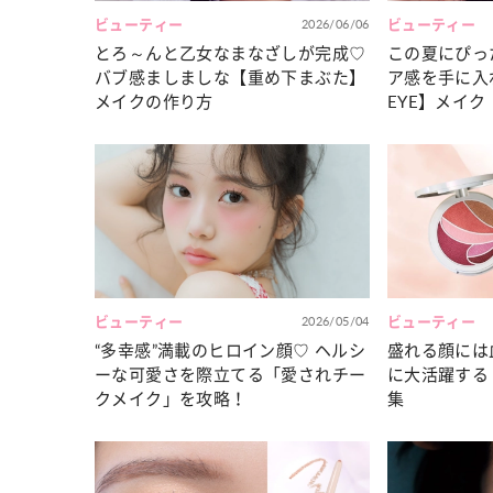
ビューティー
2026/06/06
ビューティー
とろ～んと乙女なまなざしが完成♡
この夏にぴっ
バブ感ましましな【重め下まぶた】
ア感を手に入
メイクの作り方
EYE】メイク
ビューティー
2026/05/04
ビューティー
“多幸感”満載のヒロイン顔♡ ヘルシ
盛れる顔には
ーな可愛さを際立てる「愛されチー
に大活躍する
クメイク」を攻略！
集