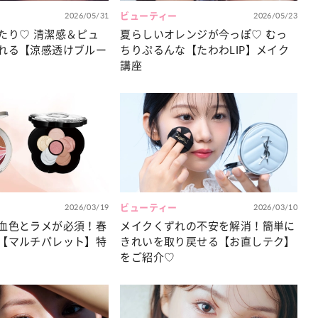
2026/05/31
ビューティー
2026/05/23
たり♡ 清潔感＆ピュ
夏らしいオレンジが今っぽ♡ むっ
れる【涼感透けブルー
ちりぷるんな【たわわLIP】メイク
講座
2026/03/19
ビューティー
2026/03/10
血色とラメが必須！春
メイクくずれの不安を解消！簡単に
【マルチパレット】特
きれいを取り戻せる【お直しテク】
をご紹介♡