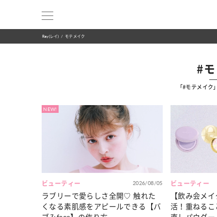
Ray(レイ)
モテメイク
#
「#モテメイク
NEW!
ビューティー
2026/08/05
ビューティー
ラブリーで愛らしさ全開♡ 触れた
【飲み会メイ
くなる素肌感をアピールできる【バ
活！重ねるこ