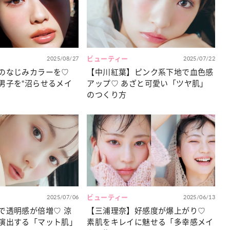
カルチャー
星座別】今月の恋愛運♡ 7月23日～
【Dリーグ】Ray世代注目のプロ
0日の運勢は？
集団♡ 各チームを彩る「イケメン
ー」特集
2025/08/27
ビューティー
2025/07/22
のなじみカラーを♡
【中川紅葉】ピンク系下地で血色感
男子を“沼らせるメイ
アップ♡ あざと可愛い「ツヤ肌」
のつくり方
2025/07/06
ビューティー
2025/06/13
で透明感が倍増♡ 涼
【三浦理奈】好感度が爆上がり♡
演出する「マット肌」
素肌をキレイに魅せる「多幸感メイ