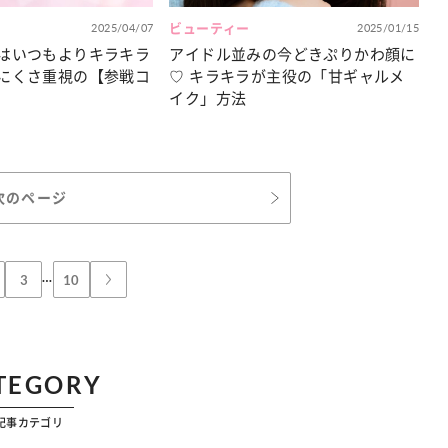
2025/04/07
ビューティー
2025/01/15
はいつもよりキラキラ
アイドル並みの今どきぷりかわ顔に
にくさ重視の【参戦コ
♡ キラキラが主役の「甘ギャルメ
イク」方法
次のページ
…
3
10
TEGORY
記事カテゴリ