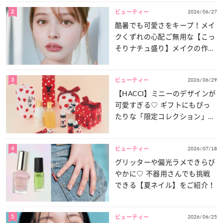
2
2026/06/27
ビューティー
酷暑でも可愛さをキープ！メイ
クくずれの心配ご無用な【こっ
そりナチュ盛り】メイクの作り
方
3
2026/06/29
ビューティー
【HACCI】ミニーのデザインが
可愛すぎる♡ ギフトにもぴっ
たりな「限定コレクション」が
登場！
4
2026/07/18
ビューティー
グリッターや偏光ラメできらび
やかに♡ 不器用さんでも挑戦
できる【夏ネイル】をご紹介！
5
2026/06/25
ビューティー