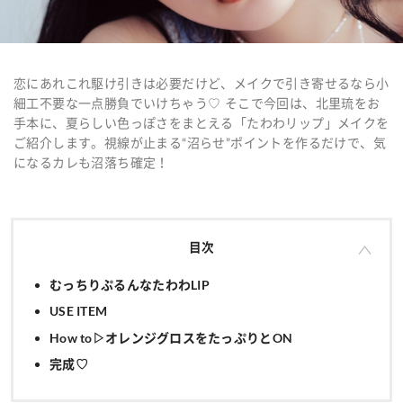
恋にあれこれ駆け引きは必要だけど、メイクで引き寄せるなら小
細工不要な一点勝負でいけちゃう♡ そこで今回は、北里琉をお
手本に、夏らしい色っぽさをまとえる「たわわリップ」メイクを
ご紹介します。視線が止まる“沼らせ”ポイントを作るだけで、気
になるカレも沼落ち確定！
目次
むっちりぷるんなたわわLIP
USE ITEM
How to▷オレンジグロスをたっぷりとON
完成♡