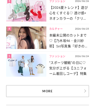
3
2026/06/26
一気見せ！
ファッション
【2026夏トレンド】遊び
心をくすぐる♡ 透け感×
ネオンカラーの「クリア
小物」をご紹介！
4
2026/06/25
カルチャー
本編未公開のカットまで
♡【乃木坂46・金川紗
耶】1st写真集『好きのグ
ラデーション』の魅力を
5
2026/06/24
たっぷりとお届け！
ファッション
“スポーツ観戦”の日に♡
気分が上がる【ユニフォ
ーム着回しコーデ】特集
MORE