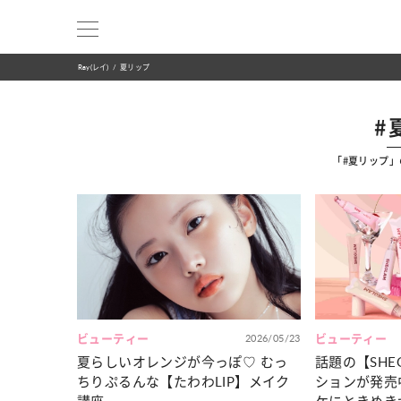
Ray(レイ)
夏リップ
#
「#夏リップ
ビューティー
2026/05/23
ビューティー
夏らしいオレンジが今っぽ♡ むっ
話題の【SHE
ちりぷるんな【たわわLIP】メイク
ションが発売