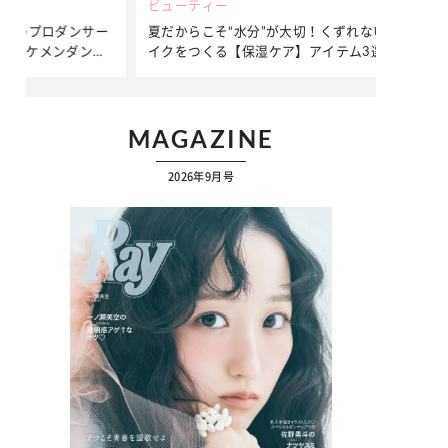
ビューティー
ファッション
ダンサー
夏だからこそ“水分”が大切！くずれないメ
簡単アレンジ
ダンサ
イクをつくる【保湿ケア】アイテム3選
ぷりの【そで
ク
MAGAZINE
2026年9月号