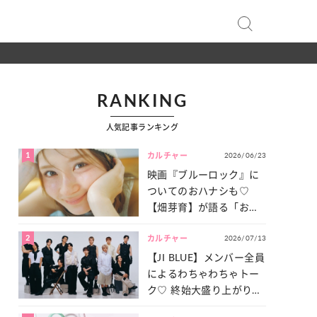
RANKING
人気記事ランキング
1
2026/06/23
カルチャー
映画『ブルーロック』に
ついてのおハナシも♡
【畑芽育】が語る「お仕
事への向きあい方」と
2
2026/07/13
は？
カルチャー
【JI BLUE】メンバー全員
によるわちゃわちゃトー
ク♡ 終始大盛り上がりだ
った「サッカー談義」を