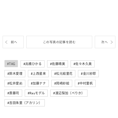
前へ
この写真の記事を読む
次へ
#TAG
髙橋ひかる
佐藤晴美
佐々木久美
鈴木愛理
上西星来
松元絵里花
金川紗耶
松井愛莉
加藤ナナ
岡崎紗絵
中村里帆
斎藤司
Rayモデル
渡辺梨加（べりか）
吉田朱里（アカリン）