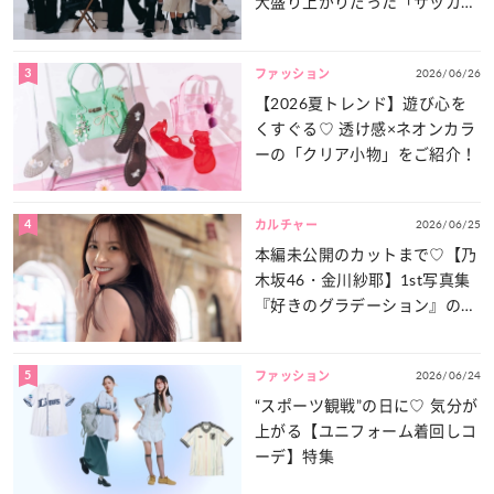
大盛り上がりだった「サッカー
談義」を一気見せ！
3
2026/06/26
ファッション
【2026夏トレンド】遊び心を
くすぐる♡ 透け感×ネオンカラ
ーの「クリア小物」をご紹介！
4
2026/06/25
カルチャー
本編未公開のカットまで♡【乃
木坂46・金川紗耶】1st写真集
『好きのグラデーション』の魅
力をたっぷりとお届け！
5
2026/06/24
ファッション
“スポーツ観戦”の日に♡ 気分が
上がる【ユニフォーム着回しコ
ーデ】特集