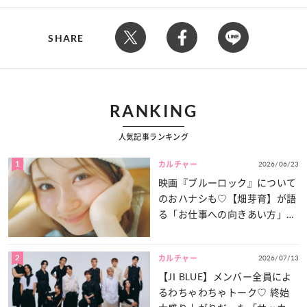
SHARE
RANKING
人気記事ランキング
1
2026/06/23
カルチャー
映画『ブルーロック』について
のおハナシも♡【畑芽育】が語
る「お仕事への向きあい方」と
は？
2
2026/07/13
カルチャー
【JI BLUE】メンバー全員によ
るわちゃわちゃトーク♡ 終始