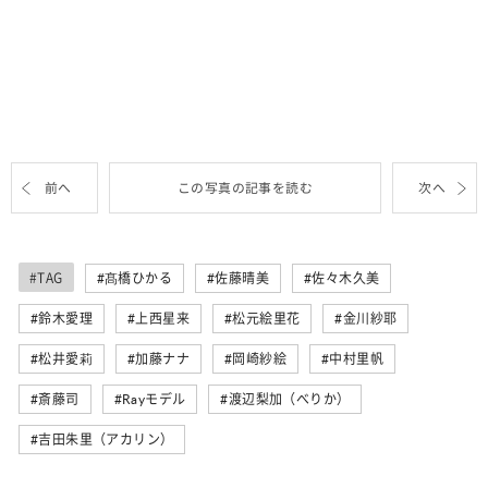
前へ
この写真の記事を読む
次へ
#TAG
髙橋ひかる
佐藤晴美
佐々木久美
鈴木愛理
上西星来
松元絵里花
金川紗耶
松井愛莉
加藤ナナ
岡崎紗絵
中村里帆
斎藤司
Rayモデル
渡辺梨加（べりか）
吉田朱里（アカリン）