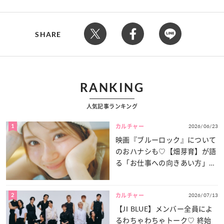
SHARE
RANKING
人気記事ランキング
1
2026/06/23
カルチャー
映画『ブルーロック』について
のおハナシも♡【畑芽育】が語
る「お仕事への向きあい方」と
は？
2
2026/07/13
カルチャー
【JI BLUE】メンバー全員によ
るわちゃわちゃトーク♡ 終始