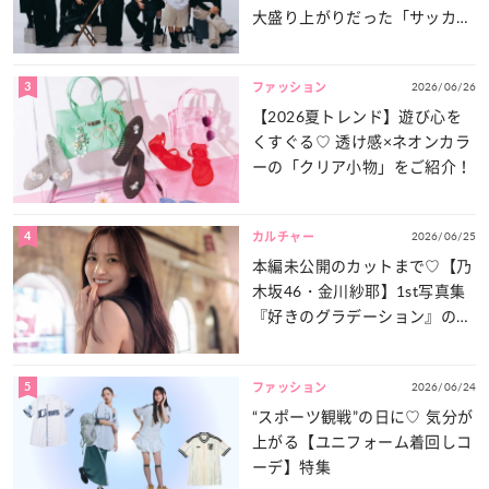
大盛り上がりだった「サッカー
談義」を一気見せ！
3
2026/06/26
ファッション
【2026夏トレンド】遊び心を
くすぐる♡ 透け感×ネオンカラ
ーの「クリア小物」をご紹介！
4
2026/06/25
カルチャー
本編未公開のカットまで♡【乃
木坂46・金川紗耶】1st写真集
『好きのグラデーション』の魅
力をたっぷりとお届け！
5
2026/06/24
ファッション
“スポーツ観戦”の日に♡ 気分が
上がる【ユニフォーム着回しコ
ーデ】特集