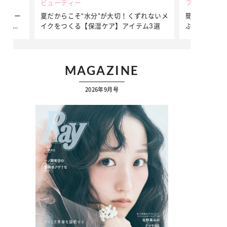
ビューティー
ファッション
ダンサー
夏だからこそ“水分”が大切！くずれないメ
簡単アレンジ
ダンサ
イクをつくる【保湿ケア】アイテム3選
ぷりの【そで
ク
MAGAZINE
2026年9月号