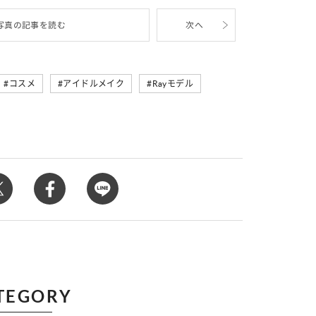
カルチャー
星座別】今月の恋愛運♡ 7月23日～
【Dリーグ】Ray世代注目のプロ
写真の記事を読む
次へ
0日の運勢は？
集団♡ 各チームを彩る「イケメン
ー」特集
コスメ
アイドルメイク
Rayモデル
TEGORY