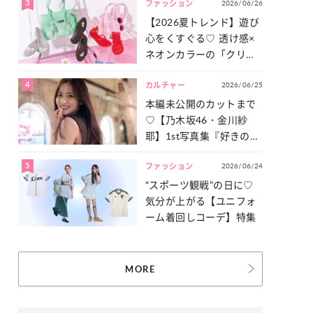
3
2026/06/26
一気見せ！
ファッション
【2026夏トレンド】遊び
心をくすぐる♡ 透け感×
ネオンカラーの「クリア
小物」をご紹介！
4
2026/06/25
カルチャー
本編未公開のカットまで
♡【乃木坂46・金川紗
耶】1st写真集『好きのグ
ラデーション』の魅力を
5
2026/06/24
たっぷりとお届け！
ファッション
“スポーツ観戦”の日に♡
気分が上がる【ユニフォ
ーム着回しコーデ】特集
MORE