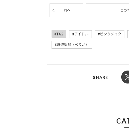
カルチャー
占い
こなれ感たっ
“憧れワンピ”を着るきっかけに♡ おしゃ
【12
前へ
この
】着こなしテ
れ女子が夢中な「ヌン活」の楽しみ方
8月2
#TAG
アイドル
ピンクメイク
渡辺梨加（べりか）
SHARE
CA