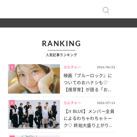
RANKING
人気記事ランキング
1
2026/06/23
カルチャー
映画『ブルーロック』に
ついてのおハナシも♡
【畑芽育】が語る「お仕
事への向きあい方」と
2
2026/07/13
は？
カルチャー
【JI BLUE】メンバー全員
によるわちゃわちゃトー
ク♡ 終始大盛り上がりだ
った「サッカー談義」を