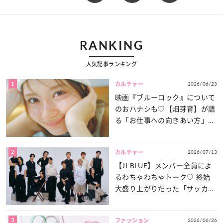
RANKING
人気記事ランキング
1
2026/06/23
カルチャー
映画『ブルーロック』について
のおハナシも♡【畑芽育】が語
る「お仕事への向きあい方」と
は？
2
2026/07/13
カルチャー
【JI BLUE】メンバー全員によ
るわちゃわちゃトーク♡ 終始
大盛り上がりだった「サッカー
談義」を一気見せ！
3
2026/06/26
ファッション