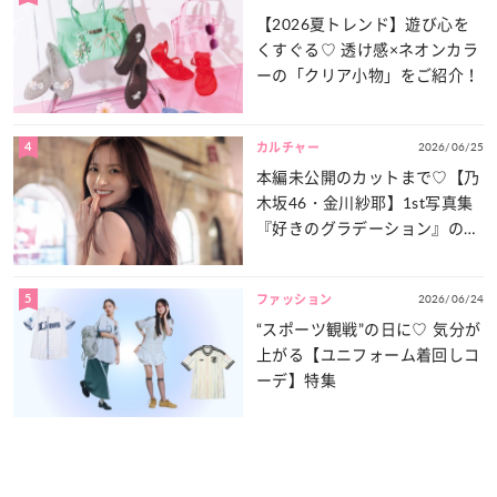
【2026夏トレンド】遊び心を
くすぐる♡ 透け感×ネオンカラ
ーの「クリア小物」をご紹介！
4
2026/06/25
カルチャー
本編未公開のカットまで♡【乃
木坂46・金川紗耶】1st写真集
『好きのグラデーション』の魅
力をたっぷりとお届け！
5
2026/06/24
ファッション
“スポーツ観戦”の日に♡ 気分が
上がる【ユニフォーム着回しコ
ーデ】特集
MORE