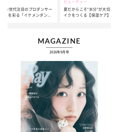
ビューティー
ファッション
ダンサー
夏だからこそ“水分”が大切！くずれないメ
簡単アレンジ
ダンサ
イクをつくる【保湿ケア】アイテム3選
ぷりの【そで
ク
…
MAGAZINE
2026年9月号