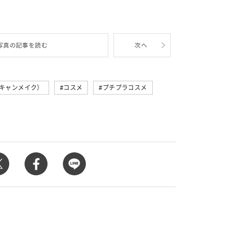
カルチャー
星座別】今月の恋愛運♡ 7月23日～
【Dリーグ】Ray世代注目のプロ
0日の運勢は？
集団♡ 各チームを彩る「イケメン
ー」特集
写真の記事を読む
次へ
（キャンメイク）
コスメ
プチプラコスメ