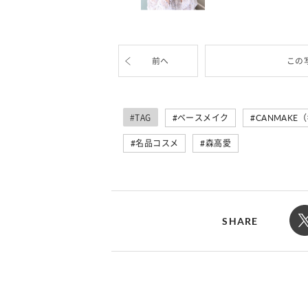
カルチャー
占い
こなれ感たっ
“憧れワンピ”を着るきっかけに♡ おしゃ
【12
】着こなしテ
れ女子が夢中な「ヌン活」の楽しみ方
8月2
前へ
この
#TAG
ベースメイク
CANMAKE
名品コスメ
森高愛
SHARE