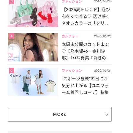
3
2026/06/26
一気見せ！
ファッション
【2026夏トレンド】遊び
心をくすぐる♡ 透け感×
ネオンカラーの「クリア
小物」をご紹介！
4
2026/06/25
カルチャー
本編未公開のカットまで
♡【乃木坂46・金川紗
耶】1st写真集『好きのグ
ラデーション』の魅力を
5
2026/06/24
たっぷりとお届け！
ファッション
“スポーツ観戦”の日に♡
気分が上がる【ユニフォ
ーム着回しコーデ】特集
MORE