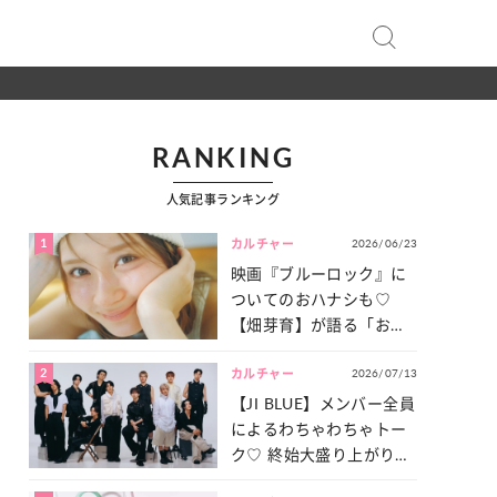
RANKING
人気記事ランキング
1
2026/06/23
カルチャー
映画『ブルーロック』に
ついてのおハナシも♡
【畑芽育】が語る「お仕
事への向きあい方」と
2
2026/07/13
は？
カルチャー
【JI BLUE】メンバー全員
によるわちゃわちゃトー
ク♡ 終始大盛り上がりだ
った「サッカー談義」を