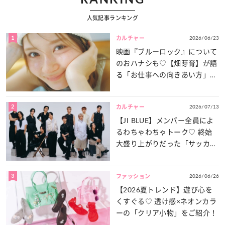
人気記事ランキング
1
2026/06/23
カルチャー
映画『ブルーロック』について
のおハナシも♡【畑芽育】が語
る「お仕事への向きあい方」と
は？
2
2026/07/13
カルチャー
【JI BLUE】メンバー全員によ
るわちゃわちゃトーク♡ 終始
大盛り上がりだった「サッカー
談義」を一気見せ！
3
2026/06/26
ファッション
【2026夏トレンド】遊び心を
くすぐる♡ 透け感×ネオンカラ
ーの「クリア小物」をご紹介！