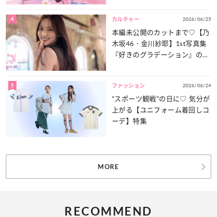
4
2026/06/25
カルチャー
本編未公開のカットまで♡【乃
木坂46・金川紗耶】1st写真集
『好きのグラデーション』の魅
力をたっぷりとお届け！
5
2026/06/24
ファッション
“スポーツ観戦”の日に♡ 気分が
上がる【ユニフォーム着回しコ
ーデ】特集
MORE
RECOMMEND