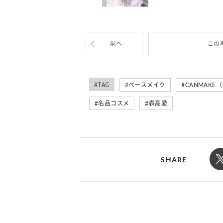
カルチャー
占い
こなれ感たっ
“憧れワンピ”を着るきっかけに♡ おしゃ
【12
】着こなしテ
れ女子が夢中な「ヌン活」の楽しみ方
8月2
前へ
この
#TAG
ベースメイク
CANMAKE
名品コスメ
森高愛
SHARE