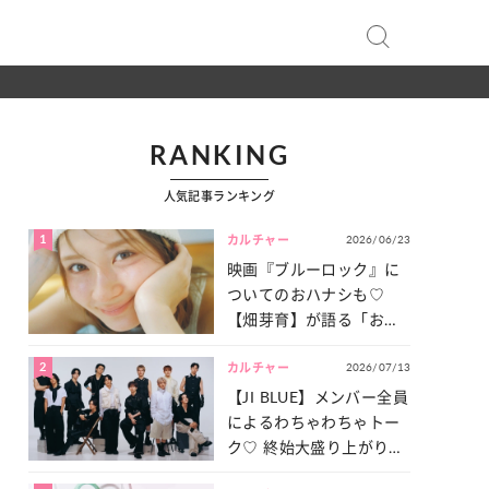
RANKING
人気記事ランキング
1
2026/06/23
カルチャー
映画『ブルーロック』に
ついてのおハナシも♡
【畑芽育】が語る「お仕
事への向きあい方」と
2
2026/07/13
は？
カルチャー
【JI BLUE】メンバー全員
によるわちゃわちゃトー
ク♡ 終始大盛り上がりだ
った「サッカー談義」を