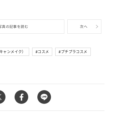
カルチャー
星座別】今月の恋愛運♡ 7月23日～
【Dリーグ】Ray世代注目のプロ
0日の運勢は？
集団♡ 各チームを彩る「イケメン
ー」特集
写真の記事を読む
次へ
（キャンメイク）
コスメ
プチプラコスメ