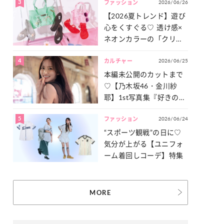
3
2026/06/26
一気見せ！
ファッション
【2026夏トレンド】遊び
心をくすぐる♡ 透け感×
ネオンカラーの「クリア
小物」をご紹介！
4
2026/06/25
カルチャー
本編未公開のカットまで
♡【乃木坂46・金川紗
耶】1st写真集『好きのグ
ラデーション』の魅力を
5
2026/06/24
たっぷりとお届け！
ファッション
“スポーツ観戦”の日に♡
気分が上がる【ユニフォ
ーム着回しコーデ】特集
MORE