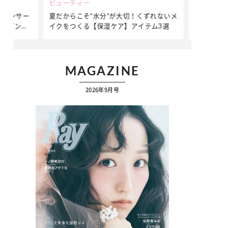
ビューティー
ファッション
ダンサー
夏だからこそ“水分”が大切！くずれないメ
簡単アレンジ
ダンサ
イクをつくる【保湿ケア】アイテム3選
ぷりの【そで
ク
MAGAZINE
2026年9月号