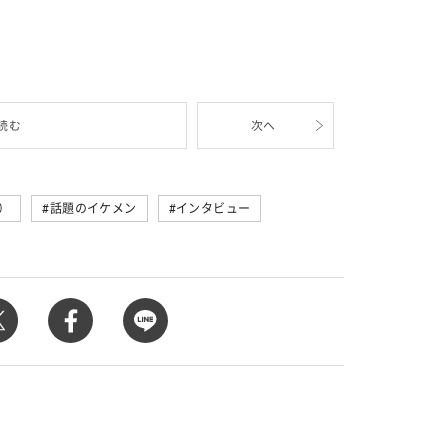
読む
次へ
）
話題のイケメン
インタビュー