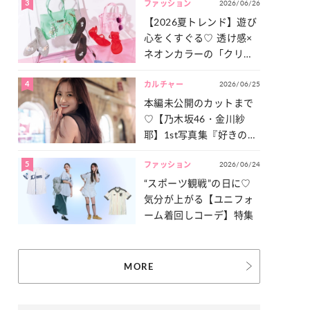
3
2026/06/26
一気見せ！
ファッション
【2026夏トレンド】遊び
心をくすぐる♡ 透け感×
ネオンカラーの「クリア
小物」をご紹介！
4
2026/06/25
カルチャー
本編未公開のカットまで
♡【乃木坂46・金川紗
耶】1st写真集『好きのグ
ラデーション』の魅力を
5
2026/06/24
たっぷりとお届け！
ファッション
“スポーツ観戦”の日に♡
気分が上がる【ユニフォ
ーム着回しコーデ】特集
MORE