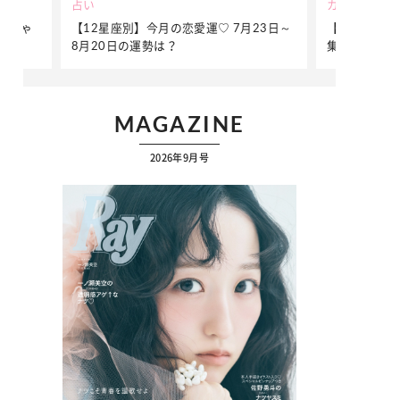
占い
カルチャー
おしゃ
【12星座別】今月の恋愛運♡ 7月23日～
【Dリーグ】
み方
8月20日の運勢は？
集団♡ 各チ
ー」特集
MAGAZINE
2026年9月号