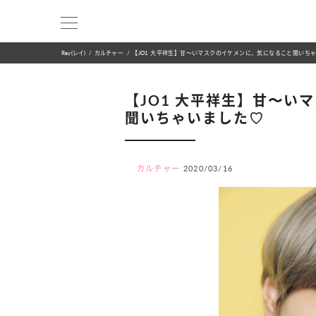
Ray(レイ)
カルチャー
【JO1 大平祥生】甘〜いマスクのイケメンに、気になること聞いち
【JO1 大平祥生】甘〜い
聞いちゃいました♡
カルチャー
2020/03/16