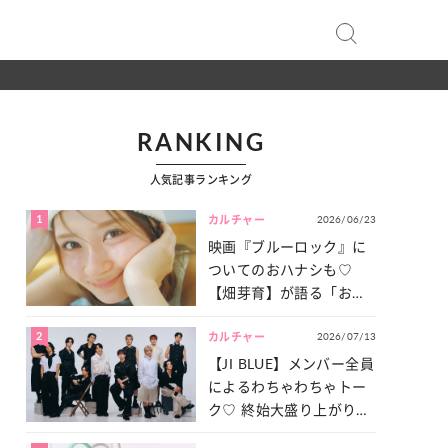
RANKING
人気記事ランキング
1
2026/06/23
カルチャー
映画『ブルーロック』に
ついてのおハナシも♡
【畑芽育】が語る「お仕
事への向きあい方」と
2
2026/07/13
は？
カルチャー
【JI BLUE】メンバー全員
によるわちゃわちゃトー
ク♡ 終始大盛り上がりだ
った「サッカー談義」を