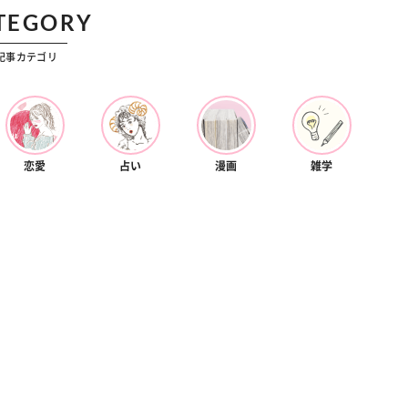
ション
カルチャー
TEGORY
レンジで別人顔に♡ こなれ感たっ
“憧れワンピ”を着るきっかけに♡ 
【そでロールアップ】着こなしテ
れ女子が夢中な「ヌン活」の楽し
記事カテゴリ
恋愛
占い
漫画
雑学