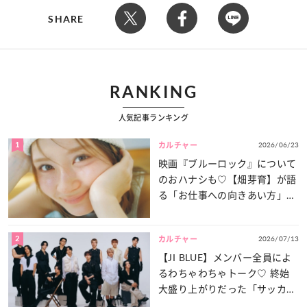
SHARE
RANKING
人気記事ランキング
1
2026/06/23
カルチャー
映画『ブルーロック』について
のおハナシも♡【畑芽育】が語
る「お仕事への向きあい方」と
は？
2
2026/07/13
カルチャー
【JI BLUE】メンバー全員によ
るわちゃわちゃトーク♡ 終始
大盛り上がりだった「サッカー
談義」を一気見せ！