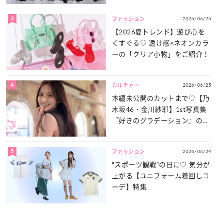
3
2026/06/26
ファッション
【2026夏トレンド】遊び心を
くすぐる♡ 透け感×ネオンカラ
ーの「クリア小物」をご紹介！
4
2026/06/25
カルチャー
本編未公開のカットまで♡【乃
木坂46・金川紗耶】1st写真集
『好きのグラデーション』の魅
力をたっぷりとお届け！
5
2026/06/24
ファッション
“スポーツ観戦”の日に♡ 気分が
上がる【ユニフォーム着回しコ
ーデ】特集