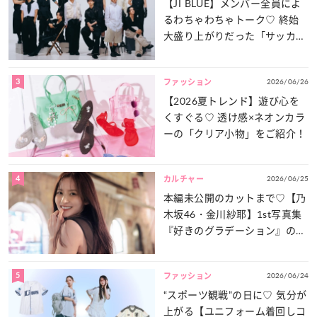
【JI BLUE】メンバー全員によ
るわちゃわちゃトーク♡ 終始
大盛り上がりだった「サッカー
談義」を一気見せ！
3
2026/06/26
ファッション
【2026夏トレンド】遊び心を
くすぐる♡ 透け感×ネオンカラ
ーの「クリア小物」をご紹介！
4
2026/06/25
カルチャー
本編未公開のカットまで♡【乃
木坂46・金川紗耶】1st写真集
『好きのグラデーション』の魅
力をたっぷりとお届け！
5
2026/06/24
ファッション
“スポーツ観戦”の日に♡ 気分が
上がる【ユニフォーム着回しコ