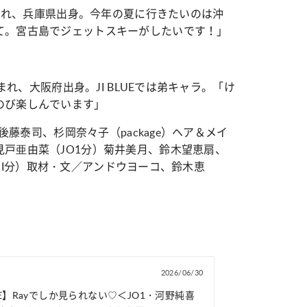
生まれ、兵庫県出身。今年の夏に行きたいのは沖
て。宮古島でジェットスキーがしたいです！」
生まれ、大阪府出身。JI BLUEでは弟キャラ。「け
のび楽しんでいます」
／後藤泰司、杉岡奈々子（package）ヘア＆メイ
戸亜由菜（JO1分）菊井美月、鈴木望恵扇、
・INI分）取材・文／アンドウヨーコ、鈴木恵
2026/06/30
LUE】Rayでしか見られない♡＜JO1・河野純喜