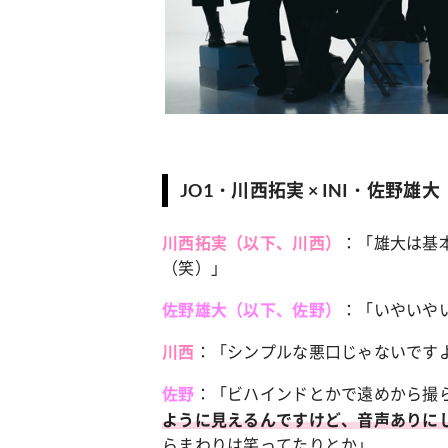
カルチャー
占い
 こなれ感たっ
“憧れワンピ”を着るきっかけに♡ おしゃ
【12
】着こなしテ
れ女子が夢中な「ヌン活」の楽しみ方
8月2
JO1・川西拓実 × INI・佐野雄大
：「雄大は基
川西拓実（以下、川西）
（笑）」
：「いやいや
佐野雄大（以下、佐野）
：「シンプルな悪口じゃないです
川西
：「ビハインドとかで遠めから撮
佐野
ように見えるんですけど、音声ありに
らまわりは笑ってたりとか」