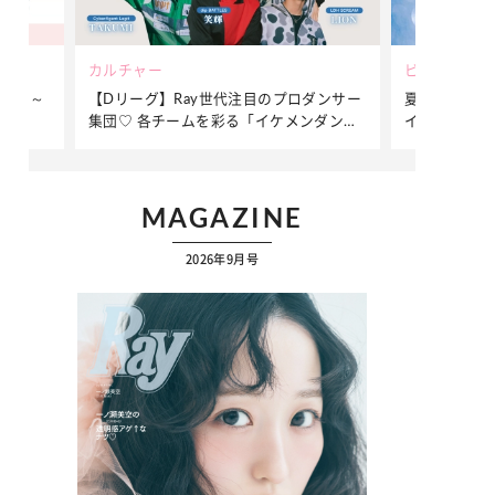
ビューティー
ファッション
ダンサー
夏だからこそ“水分”が大切！くずれないメ
簡単アレンジ
ンダンサ
イクをつくる【保湿ケア】アイテム3選
ぷりの【そで
ク
MAGAZINE
2026年9月号