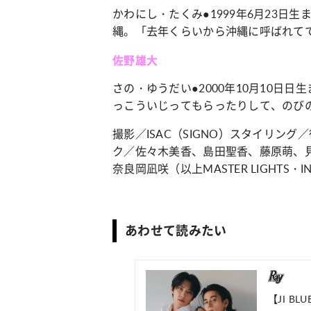
かわにし・たくみ●1999年6月23日
縄。「去年くらいから沖縄に呼ばれて
佐野雄大
さの・ゆうだい●2000年10月10日日
っこういじってもらったりして、のび
撮影／ISAC（SIGNO）スタイリング
ク／佐々木美香、島田聖香、藤原萌、見
奈良岡凪咲（以上MASTER LIGHTS
あわせて読みたい
【JI B