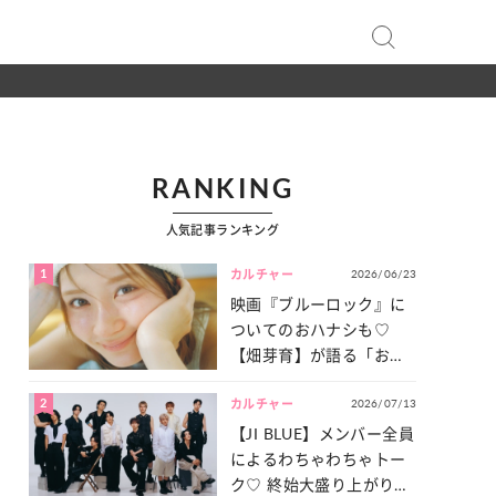
RANKING
人気記事ランキング
1
2026/06/23
カルチャー
映画『ブルーロック』に
ついてのおハナシも♡
【畑芽育】が語る「お仕
事への向きあい方」と
2
2026/07/13
は？
カルチャー
【JI BLUE】メンバー全員
によるわちゃわちゃトー
ク♡ 終始大盛り上がりだ