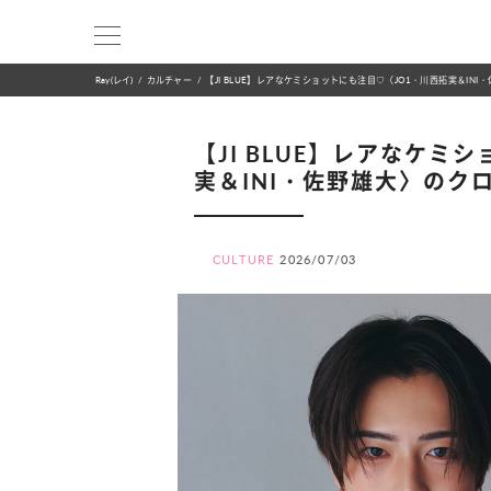
Ray(レイ)
カルチャー
【JI BLUE】レアなケミショットにも注目♡〈JO1・川西拓実＆IN
【JI BLUE】レアなケミ
実＆INI・佐野雄大〉のク
CULTURE
2026/07/03