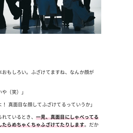
カルチャー
星座別】今月の恋愛運♡ 7月23日～
【Dリーグ】Ray世代注目のプロ
0日の運勢は？
集団♡ 各チームを彩る「イケメ
ー」特集
本おもしろい。ふざけてますね、なんか顔が
いや（笑）」
よ！ 真面目な顔してふざけてるっていうか」
られているとき、
一見、真面目にしゃべってる
。だか
したらめちゃくちゃふざけてたりします