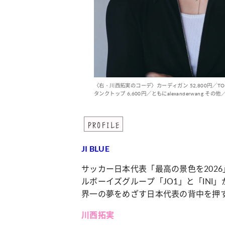
〈右・川西拓実のコーデ〉カーディガン 52,800円／TO
タンクトップ 6,600円／ともにalexanderwang そ
PROFILE
JI BLUE
サッカー日本代表「最高の景色を202
ルボーイズグループ「JO1」と「INI
界一の夢をめざす日本代表の背中を押
川西拓実