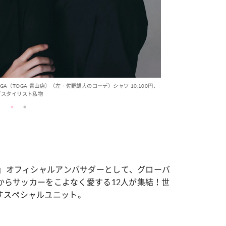
GA（TOGA 青山店）〈左・佐野雄大のコーデ〉シャツ 10,100円、
の他／スタイリスト私物
6」オフィシャルアンバサダーとして、グローバ
」からサッカーをこよなく愛する12人が集結！世
すスペシャルユニット。