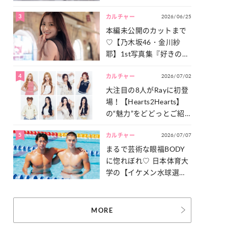
った「サッカー談義」を
3
2026/06/25
一気見せ！
カルチャー
本編未公開のカットまで
♡【乃木坂46・金川紗
耶】1st写真集『好きのグ
ラデーション』の魅力を
4
2026/07/02
たっぷりとお届け！
カルチャー
大注目の8人がRayに初登
場！【Hearts2Hearts】
の“魅力”をどどっとご紹
介！
5
2026/07/07
カルチャー
まるで芸術な眼福BODY
に惚れぼれ♡ 日本体育大
学の【イケメン水球選
手】スナップ
MORE