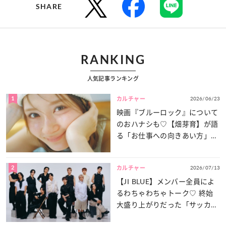
SHARE
RANKING
人気記事ランキング
1
2026/06/23
カルチャー
映画『ブルーロック』について
のおハナシも♡【畑芽育】が語
る「お仕事への向きあい方」と
は？
2
2026/07/13
カルチャー
【JI BLUE】メンバー全員によ
るわちゃわちゃトーク♡ 終始
大盛り上がりだった「サッカー
談義」を一気見せ！