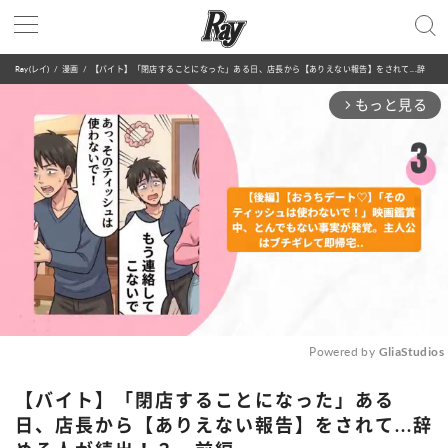
Ray(レイ)
漫画
【バイト】「閉店することになった」ある日、店長から【ありえない報告】をされて...辞める人が続出！？・前編
もっと見る
arrow_forward_ios
Powered by 
GliaStudios
Mute
【バイト】「閉店することになった」ある
日、店長から【ありえない報告】をされて...辞