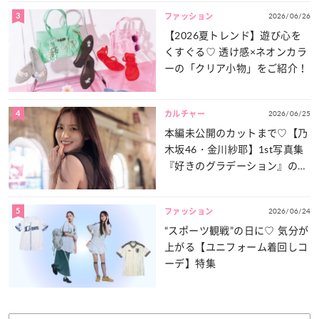
3
2026/06/26
ファッション
【2026夏トレンド】遊び心を
くすぐる♡ 透け感×ネオンカラ
ーの「クリア小物」をご紹介！
4
2026/06/25
カルチャー
本編未公開のカットまで♡【乃
木坂46・金川紗耶】1st写真集
『好きのグラデーション』の魅
力をたっぷりとお届け！
5
2026/06/24
ファッション
“スポーツ観戦”の日に♡ 気分が
上がる【ユニフォーム着回しコ
ーデ】特集