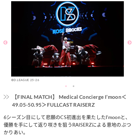
©D.LEAGUE 25-26
©D
【FINAL MATCH】 Medical Concierge I’moon＜
49.05-50.95＞FULLCAST RAISERZ
6シーズン目にして悲願のCS初進出を果たしたI’moonと、
優勝を手にして返り咲きを狙うRAISERZによる意地のぶつ
かりあい。