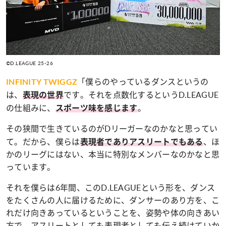
©D.LEAGUE 25-26
「僕らのやっているダンスというの
INFINITY TWIGGZ
は、
です。それを点数化するというD.LEAGUE
表現の世界
の仕組みに、
。
スポーツ味を感じます
その狭間で生きているのがDリーガーなのかなと思ってい
て。だから、僕らは
、ほ
表現者でありアスリートでもある
かのリーグにはない、本当に特別なメンバーなのかなと思
っています。
それを僕らは6年間、このD.LEAGUEという形を、ダンス
をたくさんの人に届けるために、ダンサーのあり方を、こ
れだけ向きあっているということを、姿勢や体の向きあい
方で、アスリートとしても表現者としても伝え続けていか