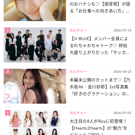
のおハナシも♡【畑芽育】が語
る「お仕事への向きあい方」と
は？
2
2026/07/13
カルチャー
【JI BLUE】メンバー全員によ
るわちゃわちゃトーク♡ 終始
大盛り上がりだった「サッカー
談義」を一気見せ！
3
2026/06/25
カルチャー
本編未公開のカットまで♡【乃
木坂46・金川紗耶】1st写真集
『好きのグラデーション』の魅
力をたっぷりとお届け！
4
2026/07/02
カルチャー
大注目の8人がRayに初登場！
【Hearts2Hearts】の“魅力”を
どどっとご紹介！