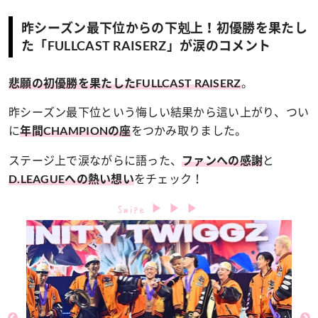
昨シーズン最下位からの下剋上！初優勝を果たし
た「FULLCAST RAISERZ」が涙のコメント
。
悲願の初優勝を果たしたFULLCAST RAISERZ
昨シーズン最下位という悔しい結果から這い上がり、つい
に
をつかみ取りました。
年間CHAMPIONの座
ステージ上で涙ながらに語った、
と
ファンへの感謝
をチェック！
D.LEAGUEへの熱い想い