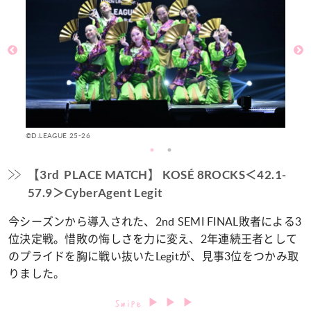
©D.LEAGUE 25-26
©D
【3rd PLACE MATCH】 KOSÉ 8ROCKS＜42.1-
57.9＞CyberAgent Legit
今シーズンから導入された、2nd SEMI FINAL敗者による3
位決定戦。惜敗の悔しさを力に変え、2年連続王者として
のプライドを胸に戦い抜いたLegitが、見事3位をつかみ取
りました。