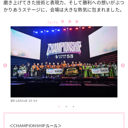
磨き上げてきた技術と表現力、そして勝利への想いがぶつ
かりあうステージに、会場は大きな熱気に包まれました。
©D.LEAGUE 25-26
©D
＜CHAMPIONSHIPルール＞