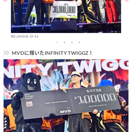
©D.LEAGUE 25-26
©D
MVDに輝いたINFINITY TWIGGZ！