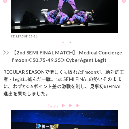
©D.LEAGUE 25-26
©D
【2nd SEMI FINAL MATCH】 Medical Concierge
I’moon＜50.75-49.25＞CyberAgent Legit
REGULAR SEASONで惜しくも敗れたI’moonが、絶対的王
者・Legitに挑んだ一戦。1st SEMI FINALの勢いそのまま
に、わずか0.5ポイント差の激戦を制し、見事初のFINAL
進出を果たしました。