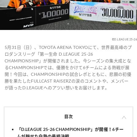
©D.LEAGUE 25-26
5月31日（日）、TOYOTA ARENA TOKYOにて、世界最高峰のプ
ロダンスリーグ「第一生命 D.LEAGUE 25-26
CHAMPIONSHIP」が開催されました。今シーズンの集大成とな
るCHAMPIONSHIPでは、優勝をかけて6チームによる熱戦が展
開！今回は、CHAMPIONSHIPの試合レポとともに、悲願の初優
勝を果たしたFULLCAST RAISERZの涙のコメントや、メンバー
が語ったD.LEAGUEへのアツい想いをお届けします。
目次
「D.LEAGUE 25-26 CHAMPIONSHIP」が開催！6チー
ムが魅せた白熱の最終決戦