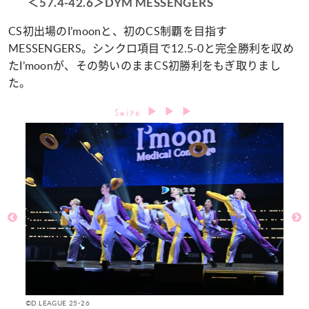
＜57.4-42.6＞DYM MESSENGERS
CS初出場のI’moonと、初のCS制覇を目指す
MESSENGERS。シンクロ項目で12.5-0と完全勝利を収め
たI’moonが、その勢いのままCS初勝利をもぎ取りまし
た。
©D.LEAGUE 25-26
©D