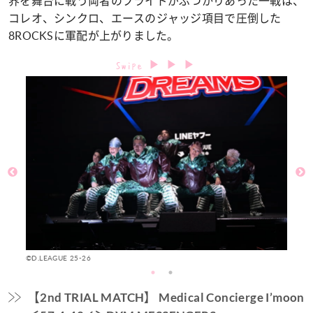
界を舞台に戦う両者のプライドがぶつかりあった一戦は、
コレオ、シンクロ、エースのジャッジ項目で圧倒した
8ROCKSに軍配が上がりました。
©D.LEAGUE 25-26
©D
【2nd TRIAL MATCH】 Medical Concierge I’moon