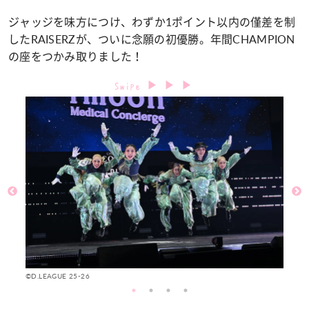
ジャッジを味方につけ、わずか1ポイント以内の僅差を制
したRAISERZが、ついに念願の初優勝。年間CHAMPION
の座をつかみ取りました！
©D.LEAGUE 25-26
©D