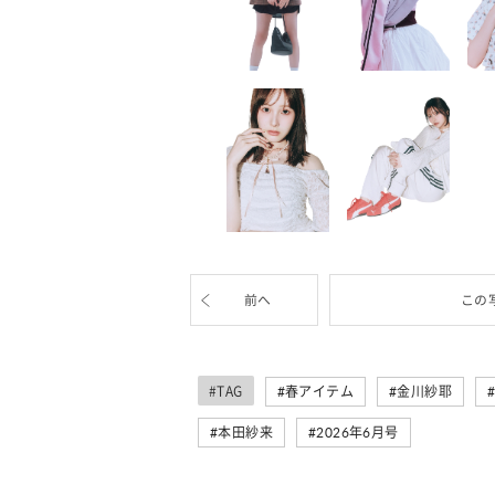
前へ
この
#TAG
春アイテム
金川紗耶
本田紗来
2026年6月号