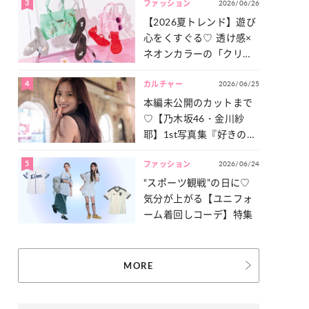
3
2026/06/26
一気見せ！
ファッション
【2026夏トレンド】遊び
心をくすぐる♡ 透け感×
ネオンカラーの「クリア
小物」をご紹介！
4
2026/06/25
カルチャー
本編未公開のカットまで
♡【乃木坂46・金川紗
耶】1st写真集『好きのグ
ラデーション』の魅力を
5
2026/06/24
たっぷりとお届け！
ファッション
“スポーツ観戦”の日に♡
気分が上がる【ユニフォ
ーム着回しコーデ】特集
MORE