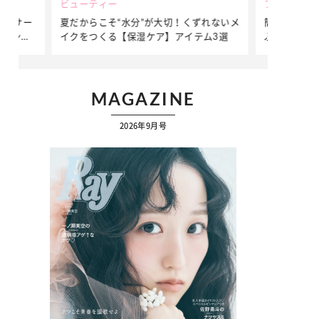
ビューティー
ファッション
ダンサー
夏だからこそ“水分”が大切！くずれないメ
簡単アレンジ
ダンサ
イクをつくる【保湿ケア】アイテム3選
ぷりの【そで
ク
MAGAZINE
2026年9月号