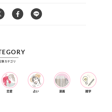
カルチャー
星座別】今月の恋愛運♡ 7月23日～
【Dリーグ】Ray世代注目のプロ
0日の運勢は？
集団♡ 各チームを彩る「イケメン
ー」特集
TEGORY
記事カテゴリ
恋愛
占い
漫画
雑学