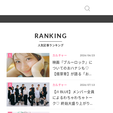
RANKING
人気記事ランキング
1
2026/06/23
カルチャー
映画『ブルーロック』に
ついてのおハナシも♡
【畑芽育】が語る「お仕
事への向きあい方」と
2
2026/07/13
は？
カルチャー
【JI BLUE】メンバー全員
によるわちゃわちゃトー
ク♡ 終始大盛り上がりだ
った「サッカー談義」を