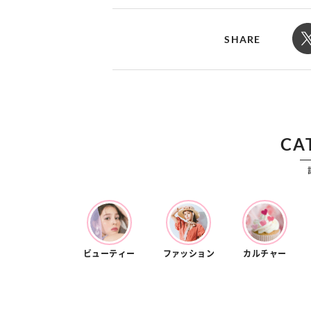
カルチャー
占い
こなれ感たっ
“憧れワンピ”を着るきっかけに♡ おしゃ
【12
】着こなしテ
れ女子が夢中な「ヌン活」の楽しみ方
8月2
SHARE
CA
ビューティー
ファッション
カルチャー