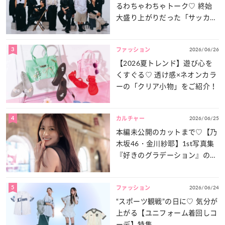
るわちゃわちゃトーク♡ 終始
大盛り上がりだった「サッカー
談義」を一気見せ！
3
2026/06/26
ファッション
【2026夏トレンド】遊び心を
くすぐる♡ 透け感×ネオンカラ
ーの「クリア小物」をご紹介！
4
2026/06/25
カルチャー
本編未公開のカットまで♡【乃
木坂46・金川紗耶】1st写真集
『好きのグラデーション』の魅
力をたっぷりとお届け！
5
2026/06/24
ファッション
“スポーツ観戦”の日に♡ 気分が
上がる【ユニフォーム着回しコ
ーデ】特集