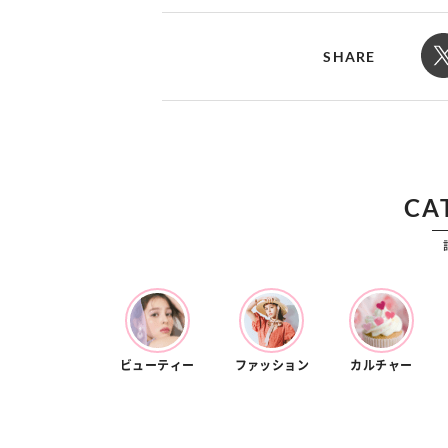
カルチャー
占い
こなれ感たっ
“憧れワンピ”を着るきっかけに♡ おしゃ
【12
】着こなしテ
れ女子が夢中な「ヌン活」の楽しみ方
8月2
SHARE
CA
ビューティー
ファッション
カルチャー