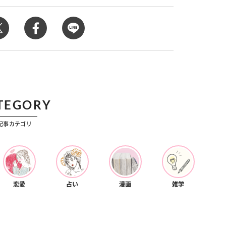
カルチャー
星座別】今月の恋愛運♡ 7月23日～
【Dリーグ】Ray世代注目のプロ
0日の運勢は？
集団♡ 各チームを彩る「イケメン
ー」特集
TEGORY
記事カテゴリ
恋愛
占い
漫画
雑学