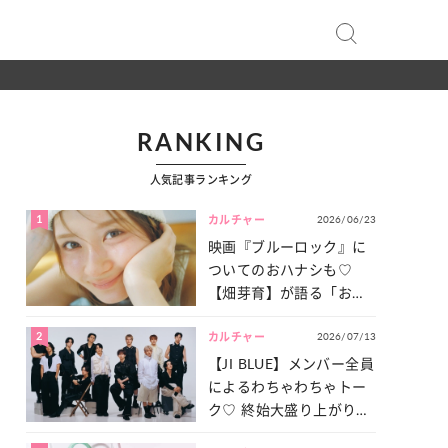
RANKING
人気記事ランキング
1
2026/06/23
カルチャー
映画『ブルーロック』に
ついてのおハナシも♡
【畑芽育】が語る「お仕
事への向きあい方」と
2
2026/07/13
は？
カルチャー
【JI BLUE】メンバー全員
によるわちゃわちゃトー
ク♡ 終始大盛り上がりだ
った「サッカー談義」を