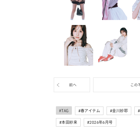
前へ
この
#TAG
春アイテム
金川紗耶
本田紗来
2026年6月号