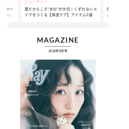
ビューティー
ファッション
ダンサー
夏だからこそ“水分”が大切！くずれないメ
簡単アレンジ
ダンサ
イクをつくる【保湿ケア】アイテム3選
ぷりの【そで
ク
MAGAZINE
2026年9月号