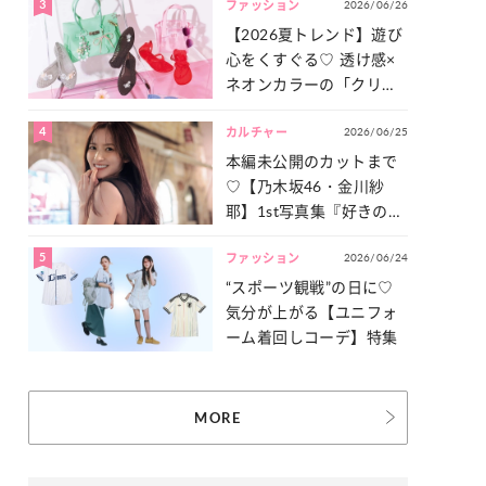
3
2026/06/26
一気見せ！
ファッション
【2026夏トレンド】遊び
心をくすぐる♡ 透け感×
ネオンカラーの「クリア
小物」をご紹介！
4
2026/06/25
カルチャー
本編未公開のカットまで
♡【乃木坂46・金川紗
耶】1st写真集『好きのグ
ラデーション』の魅力を
5
2026/06/24
たっぷりとお届け！
ファッション
“スポーツ観戦”の日に♡
気分が上がる【ユニフォ
ーム着回しコーデ】特集
MORE