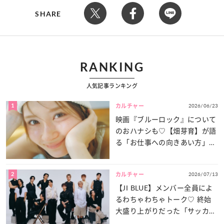
SHARE
RANKING
人気記事ランキング
1
2026/06/23
カルチャー
映画『ブルーロック』について
のおハナシも♡【畑芽育】が語
る「お仕事への向きあい方」と
は？
2
2026/07/13
カルチャー
【JI BLUE】メンバー全員によ
るわちゃわちゃトーク♡ 終始
大盛り上がりだった「サッカー
談義」を一気見せ！