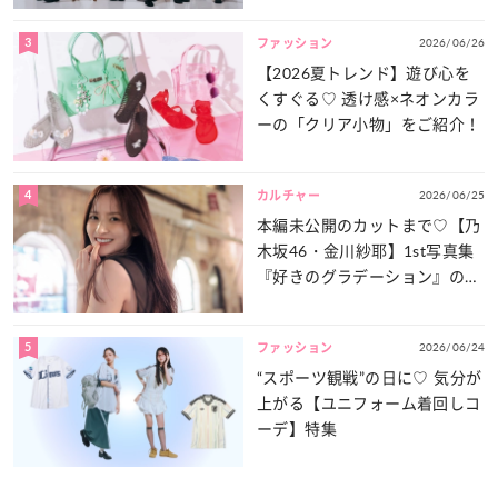
3
2026/06/26
ファッション
【2026夏トレンド】遊び心を
くすぐる♡ 透け感×ネオンカラ
ーの「クリア小物」をご紹介！
4
2026/06/25
カルチャー
本編未公開のカットまで♡【乃
木坂46・金川紗耶】1st写真集
『好きのグラデーション』の魅
力をたっぷりとお届け！
5
2026/06/24
ファッション
“スポーツ観戦”の日に♡ 気分が
上がる【ユニフォーム着回しコ
ーデ】特集