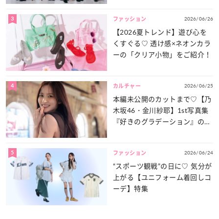
3
2026/06/26
ファッション
【2026夏トレンド】遊び心を
くすぐる♡ 透け感×ネオンカラ
ーの「クリア小物」をご紹介！
4
2026/06/25
カルチャー
本編未公開のカットまで♡【乃
木坂46・金川紗耶】1st写真集
『好きのグラデーション』の魅
力をたっぷりとお届け！
5
2026/06/24
ファッション
“スポーツ観戦”の日に♡ 気分が
上がる【ユニフォーム着回しコ
ーデ】特集