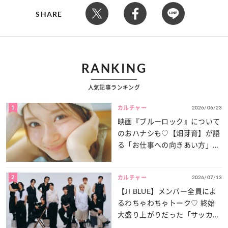
SHARE
RANKING
人気記事ランキング
1
2026/06/23
カルチャー
映画『ブルーロック』について
のおハナシも♡【畑芽育】が語
る「お仕事への向きあい方」と
は？
2
2026/07/13
カルチャー
【JI BLUE】メンバー全員によ
るわちゃわちゃトーク♡ 終始
大盛り上がりだった「サッカー
談義」を一気見せ！